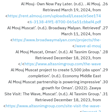
Al Mouj- Own Now Pay Later. (n.d.). . Al Mouj.
Retrieved March 19, 2024, from
<
https://rent.almouj.com/uploadsall/Lease/e5ee174
>
6-3138-49f1-8700-065a51cbbaf4.pdf
‘Al Mouj Muscat’. (n.d.). Broadway Malyan. Retrieved
March 11, 2024, from
<
https://www.broadwaymalyan.com/projects/the-
>
wave-al-mouj/
‘Al Mouj Muscat, Oman’. (n.d.). Al Tasnim Group.
Retrieved December 18, 2023, from
>
<
https://www.altasnimgroup.com/the-wave/
‘Al Mouj Muscat project to create 5,500 jobs upon
completion’. (n.d.). Economy Middle East.
‘Al Mouj Muscat partnership is powering impressive
growth for Oman’. (2022). Zawya.
‘Site Visit: The Wave, Muscat’. (n.d.). Al Tasnim Group.
Retrieved December 18, 2023, from
<
https://www.altasnimgroup.com/site-visit-the-wave-
>
muscat-2/