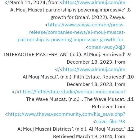
>
March 11, 2024, from <
https://www.almouj.com/en/
‘Al Mouj Muscat partnership is powering impressive
growth for Oman’. (2022). Zawya.
<
https://www.zawya.com/en/press-
release/companies-news/al-mouj-muscat-
partnership-is-powering-impressive-growth-for-
>
oman-wuqy3qj3
‘INTERACTIVE MASTERPLAN’. (n.d.). Al Mouj. Retrieved
December 18, 2023, from
>
<
https://www.almouj.com/en/
‘Al Mouj Muscat’. (n.d.). Fifth Estate. Retrieved
December 18, 2023, from
>
<
https://fifthestate.studio/work/al-mouj-muscat/
The Wave Muscat. (n.d.). . The Wave Muscat.
Retrieved from
<
https://www.thewavecommunity.com/file_save.php?
>
save_file=93
‘Al Mouj Muscat Districts’. (n.d.). Al Mouj Muscat.
Retrieved March 19, 2024, from