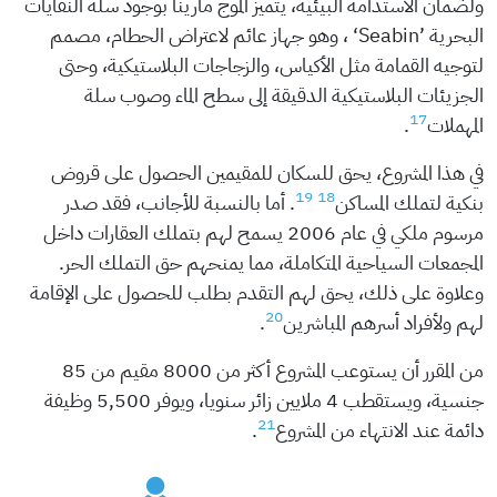
ولضمان الاستدامة البيئية، يتميز الموج مارينا بوجود سلة النفايات
البحرية ’Seabin‘ ، وهو جهاز عائم لاعتراض الحطام، مصمم
لتوجيه القمامة مثل الأكياس، والزجاجات البلاستيكية، وحتى
الجزيئات البلاستيكية الدقيقة إلى سطح الماء وصوب سلة
17
المهملات
.
في هذا المشروع، يحق للسكان للمقيمين الحصول على قروض
19
18
بنكية لتملك المساكن
. أما بالنسبة للأجانب، فقد صدر
مرسوم ملكي في عام 2006 يسمح لهم بتملك العقارات داخل
المجمعات السياحية المتكاملة، مما يمنحهم حق التملك الحر.
وعلاوة على ذلك، يحق لهم التقدم بطلب للحصول على الإقامة
20
لهم ولأفراد أسرهم المباشرين
.
من المقرر أن يستوعب المشروع أكثر من 8000 مقيم من 85
جنسية، ويستقطب 4 ملايين زائر سنويا، ويوفر 5,500 وظيفة
21
دائمة عند الانتهاء من المشروع
.