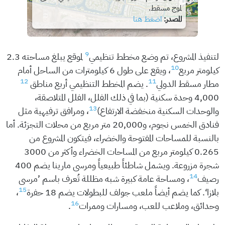
لموج مسقط.
المصدر:
اضغط هنا
9
لتنفيذ المشروع، تم وضع مخطط تنظيمي
لموقع يبلغ مساحته 2.3
10
كيلومتر مربع
، ويقع على طول 6 كيلومترات من الساحل أمام
12
11
مطار مسقط الدولي
. يضم المخطط التنظيمي أربع مناطق
4,000 وحدة سكنية (بما في ذلك الفلل، الفلل المتلاصقة،
13
والوحدات السكنية منخفضة الارتفاع)
، ومرافق ترفيهية مثل
فنادق الخمس نجوم، و20,000 متر مربع من محلات التجزئة. أما
بالنسبة للمساحات المفتوحة والخضراء، فيتكون المشروع من
0.265 كيلومتر مربع من المساحات الخضراء وأكثر من 3000
شجرة مزروعة. ويشمل شاطئاً طبيعياً ومرسى مارينا يضم 400
14
رصيف
، ومساحة عامة كبيرة شبه مظللة تُعرف باسم ’مرسى
15
بلازا‘. كما يضم أيضاً ملعب جولف للبطولات يضم 18 حفرة
،
16
وحدائق، وملاعب للعب، ومسارات وممرات
.