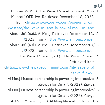
المراجع
Bureau. (2015). ‘The Wave Muscat is now Al Mouj
Muscat’. OERLive. Retrieved December 18, 2023,
from <
https://www.oerlive.com/economy/real-
>
estate/the-wave-muscat-is-now-al-mouj-muscat/
‘About Us’. (n.d.). Al Mouj. Retrieved December 18,
>
2023, from <
https://www.almouj.com/en/
‘About Us’. (n.d.). Al Mouj. Retrieved December 18,
>
2023, from <
https://www.almouj.com/en/
The Wave Muscat. (n.d.). . The Wave Muscat.
Retrieved from
<
https://www.thewavecommunity.com/file_save.php?
>
save_file=93
‘Al Mouj Muscat partnership is powering impressive
growth for Oman’. (2022). Zawya.
‘Al Mouj Muscat partnership is powering impressive
growth for Oman’. (2022). Zawya.
‘Al Mouj Muscat’. (n.d.). Al Mouj Muscat. Retrieved