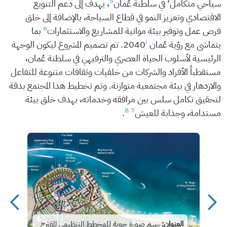
5
سياحي متكامل‘ في سلطنة عُمان
، يهدف إلى دعم التنويع
الاقتصادي وتعزيز النمو في قطاع السياحة، بالإضافة إلى خلق
6
فرص عمل وتوفير بيئة مواتية للمشاريع والاستثمارات
بما
i
يتماشى مع رؤية عُمان 2040
. تم تصميم المشروع ليكون الوجهة
الرئيسية لأسلوب الحياة العصري والترفيهي في سلطنة عُمان،
مستقطباً الأفراد والشركات من خلفيات وثقافات متنوعة للتفاعل
والازدهار في بيئة مجتمعية متوازنة. وتم تخطيط هذا المجتمع بدقة
لتحقيق تكامل سلس بين مرافقه وخدماته، بهدف خلق بيئة
8
7
مستدامة، وجذابة للعيش
.
مزمع
العنوان:
رسم صورة جوية للمخطط التنظيمي المقترح