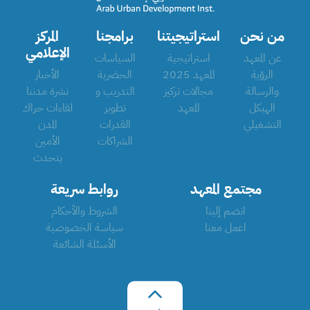
من نحن
استراتيجيتنا
برامجنا
المركز
الإعلامي
عن المعهد
استراتيجية
السياسات
الرؤية
المعهد 2025
الحضرية
الأخبار
والرسالة
مجالات تركيز
التدريب و
نشرة مدننا
الهيكل
المعهد
تطوير
لقاءات حراك
التشغيلي
القدرات
المدن
الشراكات
الأمين
يتحدث
مجتمع المعهد
روابط سريعة
انضم إلينا
الشروط والأحكام
اعمل معنا
سياسة الخصوصية
الأسئلة الشائعة