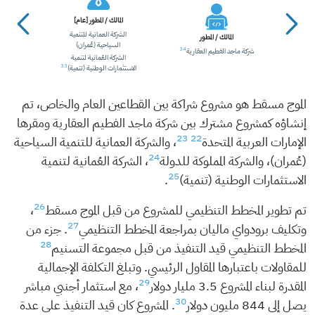
المالك / المطور [عام]
الشركة العمانية للتنمية
المالك / المطور
السياحية (عُمران)
34
شركة ماجد الفطيم العقارية
الشركة العُمانية لتنمية
33
الاستثمارات الوطنية (تنمية)
الموج مسقط هو مشروع شراكة بين القطاعين العام والخاص، تم
إنشاؤه كمشروع مشترك بين شركة ماجد الفطيم العقارية ومقرها
23
22
الإمارات العربية المتحدة
، والشركة العمانية للتنمية السياحية
24
(عُمران)، والشركة المملوكة للدولة
، الشركة العُمانية لتنمية
25
الاستثمارات الوطنية (تنمية)
.
26
تم تطوير المخطط التنظيمي للمشروع من قبل الموج مسقط
،
27
وتكليف برودواي ماليان بمراجعة المخطط التنظيمي
. جزء من
28
المخطط التنظيمي قيد التنفيذ من قبل مجموعة التسنيم
للمقاولات باعتبارها المقاول الرئيسي. وتبلغ التكلفة الإجمالية
29
المقدرة لبناء المشروع 3.5 مليار دولار
، مع استثمار أجنبي مباشر
30
يصل إلى 844 مليون دولار
. المشروع كان قيد التنفيذ على عدة