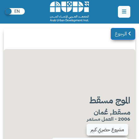
الرجوع
الموج مسقط
مسقط, عُمان
2006 - العمل مستمر
مشروع حضري كبير