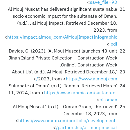
>
save_file=93
Al Mouj Muscat has delivered significant sustainable
socio economic impact for the sultanate of Oman.
(n.d.). . al Mouj Impact. Retrieved December 18,
2023, from
<
https://impact.almouj.com/AlMoujImpactInfographic
>
.pdf
Davids, G. (2023). ‘Al Mouj Muscat launches 43-unit
Jinan Island Private Collection – Construction Week
Online’. Construction Week.
‘About Us’. (n.d.). Al Mouj. Retrieved December 18,
>
2023, from <
https://www.almouj.com/
‘Sultanate of Oman’. (n.d.). Tanmia. Retrieved March
11, 2024, from <
https://www.tanmia.om/sultanate-
>
of-oman
‘Al Mouj Muscat’. (n.d.). . Omran Group, . Retrieved
December 18, 2023, from
<
https://www.omran.om/portfolio/development-
>
partnership/al-mouj-muscat/