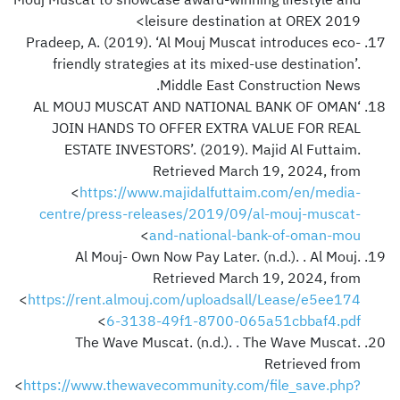
leisure destination at OREX 2019>
Pradeep, A. (2019). ‘Al Mouj Muscat introduces eco-
friendly strategies at its mixed-use destination’.
Middle East Construction News.
‘AL MOUJ MUSCAT AND NATIONAL BANK OF OMAN
JOIN HANDS TO OFFER EXTRA VALUE FOR REAL
ESTATE INVESTORS’. (2019). Majid Al Futtaim.
Retrieved March 19, 2024, from
<
https://www.majidalfuttaim.com/en/media-
centre/press-releases/2019/09/al-mouj-muscat-
>
and-national-bank-of-oman-mou
Al Mouj- Own Now Pay Later. (n.d.). . Al Mouj.
Retrieved March 19, 2024, from
<
https://rent.almouj.com/uploadsall/Lease/e5ee174
>
6-3138-49f1-8700-065a51cbbaf4.pdf
The Wave Muscat. (n.d.). . The Wave Muscat.
Retrieved from
<
https://www.thewavecommunity.com/file_save.php?