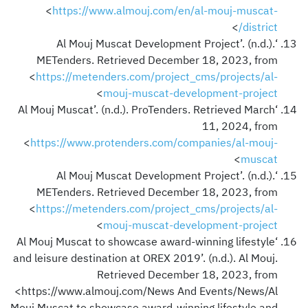
<
https://www.almouj.com/en/al-mouj-muscat-
>
district/
‘Al Mouj Muscat Development Project’. (n.d.).
METenders. Retrieved December 18, 2023, from
<
https://metenders.com/project_cms/projects/al-
>
mouj-muscat-development-project
‘Al Mouj Muscat’. (n.d.). ProTenders. Retrieved March
11, 2024, from
<
https://www.protenders.com/companies/al-mouj-
>
muscat
‘Al Mouj Muscat Development Project’. (n.d.).
METenders. Retrieved December 18, 2023, from
<
https://metenders.com/project_cms/projects/al-
>
mouj-muscat-development-project
‘Al Mouj Muscat to showcase award-winning lifestyle
and leisure destination at OREX 2019’. (n.d.). Al Mouj.
Retrieved December 18, 2023, from
<https://www.almouj.com/News And Events/News/Al
Mouj Muscat to showcase award-winning lifestyle and