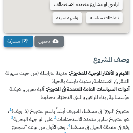
اراضي او مشاريع متعددة الاستعمالات
نشاطات سياحيه
واجهة بحرية
تحميل
مشاركة
وصف المشروع
القيم و الأفكار الموجهة للمشروع:
مدينة مترابطة (من حيث سهولة
التنقل), الاستدامة, مدينة نابضة بالحياة
أدوات السياسات العامة المعتمدة في المشروع:
آلية تمويل, هيكلة
مؤسساتية, بناء المرافق والبنى التحتيّة, تخطيط
1
مشروع ’الموج‘ في مسقط، المعروف أيضاً باسم مشروع (ذا ويف)
،
3
2
هو مشروع تطوير متعدد الاستخدامات
على الواجهة البحرية
4
يقع في منطقة الحيل في مسقط
. وهو الأول من نوعه ’كمجمع