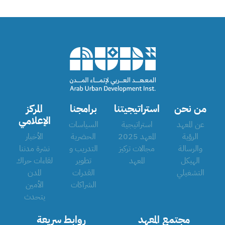
من نحن
استراتيجيتنا
برامجنا
المركز
الإعلامي
عن المعهد
استراتيجية
السياسات
الرؤية
المعهد 2025
الحضرية
الأخبار
والرسالة
مجالات تركيز
التدريب و
نشرة مدننا
الهيكل
المعهد
تطوير
لقاءات حراك
التشغيلي
القدرات
المدن
الشراكات
الأمين
يتحدث
مجتمع المعهد
روابط سريعة