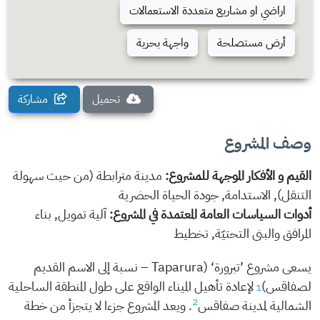
اراضي او مشاريع متعددة الاستعمالات
أرض مستصلحة
واجهة بحرية
تحميل
مشاركة
وصف المشروع
القيم و الأفكار الموجهة للمشروع:
مدينة مترابطة (من حيث سهولة
التنقل), الاستدامة, جودة الحياة الحضرية
أدوات السياسات العامة المعتمدة في المشروع:
آلية تمويل, بناء
المرافق والبنى التحتيّة, تخطيط
يسعى مشروع ’تبرورة‘ (Taparura – نسبة إلى الاسم القديم
1
لصفاقس)
لإعادة تأهيل الميناء الواقع على طول المنطقة الساحلية
2
الشمالية لمدينة صفاقس
. ويعد المشروع جزءا لا يتجزأ من خطة