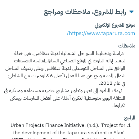
رابط المشروع، ملاحظات ومراجع
موقع المشروع الإلكتروني
https://www.taparura.com/
ملاحظات
i
دراسة
وتخطيط
السواحل
الشمالية
لمدينة
صفاقس،
هي
خطة
لتنفيذ
إزالة التلوث في
الموقع
الصناعي
السابق
لمعالجة
الفوسفات
الواقع
على
الساحل
المتوسطي
لمدينة
صفاقس
وعلى رصيف الساحل
شمال
المدينة
ونتج
عن
هذا
العمل
تأهيل
6
كيلومترات
من
الشاطئ
في
عام
2012.
ii
تهدف
المبادرة
إلى
تعزيز
وتطوير
مشاريع
حضرية
مستدامة
ومبتكرة
في
المنطقة
اليورو متوسطية
لتكون
أمثلة
على
أفضل
الممارسات
ويمكن
تكرارها
.
المراجع
Urban Projects Finance Initiative. (n.d.). ‘Project for
the development of the Taparura seafront in Sfax’.