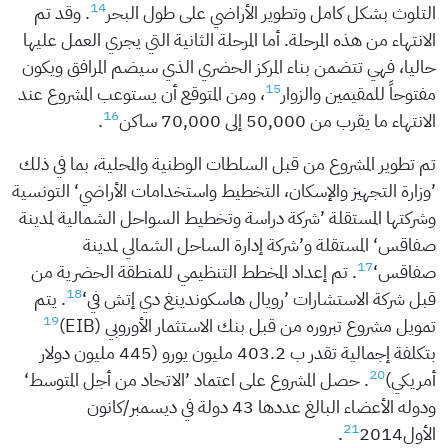
14
التلوث بشكل كامل وتطوير الأراضي على طول البحر
. وقد تم
الانتهاء من هذه المرحلة. أما المرحلة الثانية التي يجري العمل عليها
حاليا، فهي تتضمن بناء المركز الحضري الذي سيضم المرافق ويكون
15
مفتوحاً للمقيمين والزوار
، ومن المتوقع أن يستوعب المشروع عند
16
الانتهاء ما يقرب من 50,000 إلى 70,000 ساكن
.
تم تطوير المشروع من قبل السلطات الوطنية والمحلية، بما في ذلك
’وزارة التجهيز والإسكان، التخطيط واستخدامات الأراضي‘ التونسية
وشركتها المستقلة ’شركة دراسة وتخطيط السواحل الشمالية لمدينة
صفاقس‘ المستقلة و’شركة إدارة الساحل الشمالي لمدينة
17
صفاقس‘
. تم إعداد المخطط التنظيمي للمنطقة الحضرية من
18
قبل شركة الاستشارات ’رويال هاسكوندينغ دي إتش في‘
. يتم
19
تمويل مشروع تبروره من قبل بنك الاستثمار الأوروبي (EIB)
بتكلفة إجمالية تقدر ب 403.2 مليون يورو (445 مليون دولار
20
أمريكي)
. حصل المشروع على اعتماد ’الاتحاد من أجل المتوسط‘
ودوله الأعضاء البالغ عددها 43 دولة في ديسمبر/كانون
21
الأول
2014.