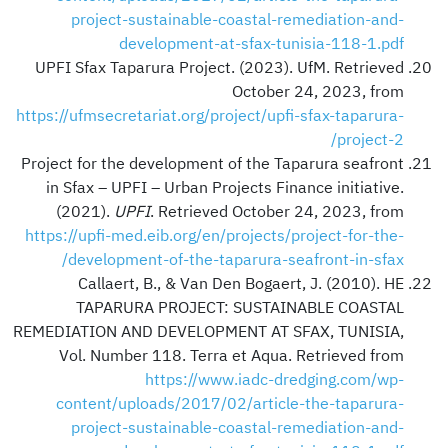
project-sustainable-coastal-remediation-and-
development-at-sfax-tunisia-118-1.pdf
UPFI Sfax Taparura Project. (2023). UfM. Retrieved
October 24, 2023, from
https://ufmsecretariat.org/project/upfi-sfax-taparura-
project-2/
Project for the development of the Taparura seafront
in Sfax – UPFI – Urban Projects Finance initiative.
(2021).
UPFI
. Retrieved October 24, 2023, from
https://upfi-med.eib.org/en/projects/project-for-the-
development-of-the-taparura-seafront-in-sfax/
Callaert, B., & Van Den Bogaert, J. (2010). HE
TAPARURA PROJECT: SUSTAINABLE COASTAL
REMEDIATION AND DEVELOPMENT AT SFAX, TUNISIA,
Vol. Number 118. Terra et Aqua. Retrieved from
https://www.iadc-dredging.com/wp-
content/uploads/2017/02/article-the-taparura-
project-sustainable-coastal-remediation-and-