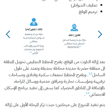
تنظيف الشواطئ
ترميم الموقع
المالك / المطور [عام]
شركة دراسة وتخطيط
المقاول / المنفذ
السواحل الشمالية لمدينة
شركة دراسة وتنمية الساحل
24
ي
صفاقس
الشمالي لمدينة صفاقس
25
ية
وزارة التجهيز والإسكان،
26
(SEACNVS)
التخطيط واستخدامات
22
الأراض
بعد إزالة التلوث من الموقع، يقترح المخطط التنظيمي تحويل المنطقة
الى منطقة حضرية جديدة محاطة بحديقة وتمتد على طول
12
الساحل
. ويقترح المخطط تجمعات سكنية وفنادق ومساحات
ترفيهية ومؤسسات تجارية ومرافق خدمية ووسائل للراحة،
بالإضافة الى المناطق الخضراء. كما يسعى إلى تنفيذ برنامج الإسكان
13
الاجتماعي
.
يتم تنفيذ المشروع على مرحلتين؛ حيث تركز المرحلة الأولى على إزالة