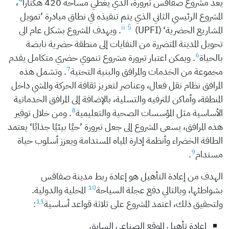
يعد مشروع صفاقس تبرورة، الذي يغطي مساحة 420 هكتارا
،
المشروع الرئيسي الثاني الذي يتم تنفيذه في نطاق مبادرة ’تمويل
5
ii
المشاريع الحضرية‘
(UPFI). ويهدف المشروع بشكل عام الى
تحويل المدينة المتضررة من النفايات إلى منطقة حضرية نابضة
6
بالحياة
. ويمكن اعتبار تبرورة مشروع تنموي حضري متكامل يقدم
7
مجموعة من الخدمات والمرافق والبنية التحتية
. وتشمل هذه
المرافق نظام نقل فعال، وعناصر لتعزيز ثقافة الحركة والمشي داخل
المنطقة، وأماكن للترفيه والتسلية، بالإضافة إلى المرافق الخدماتية
8
الأساسية مثل المؤسسات الصحية والتعليمية
. ومن خلال توفير
هذه المرافق، يسعى المشروع إلى جعل تبرورة ’حيًا بيئيًا جذابًا‘ يعتمد
الطاقة الخضراء وأنظمة إدارة المياه المستدامة ويعزز أسلوب حياة
9
مستدام
.
الهدف من إعادة التأهيل هو إعادة ربط مدينة صفاقس
10
بشواطئها، وبالتالي دفع عجلة السياحة
المحلية والدولية.
11
ولتحقيق ذلك، اعتمد المشروع على ثلاثة قواعد أساسية
:
إعادة تأهيل الموقع الصناعي السابق