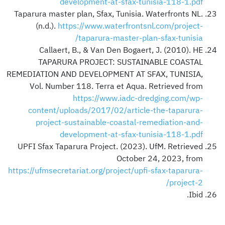
development-at-sfax-tunisia-118-1.pdf
Taparura master plan, Sfax, Tunisia. Waterfronts NL.
(n.d.).
https://www.waterfrontsnl.com/project-
taparura-master-plan-sfax-tunisia/
Callaert, B., & Van Den Bogaert, J. (2010). HE
TAPARURA PROJECT: SUSTAINABLE COASTAL
REMEDIATION AND DEVELOPMENT AT SFAX, TUNISIA,
Vol. Number 118. Terra et Aqua. Retrieved from
https://www.iadc-dredging.com/wp-
content/uploads/2017/02/article-the-taparura-
project-sustainable-coastal-remediation-and-
development-at-sfax-tunisia-118-1.pdf
UPFI Sfax Taparura Project. (2023). UfM. Retrieved
October 24, 2023, from
https://ufmsecretariat.org/project/upfi-sfax-taparura-
project-2/
Ibid.