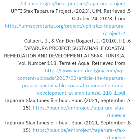
chance.org/en/best-pratices/taparura-project/
UPFI Sfax Taparura Project. (2023). UfM. Retrieved
October 24, 2023, from
https://ufmsecretariat.org/project/upfi-sfax-taparura-
project-2/
Callaert, B., & Van Den Bogaert, J. (2010). HE
TAPARURA PROJECT: SUSTAINABLE COASTAL
REMEDIATION AND DEVELOPMENT AT SFAX, TUNISIA,
Vol. Number 118. Terra et Aqua. Retrieved from
https://www.iadc-dredging.com/wp-
content/uploads/2017/02/article-the-taparura-
project-sustainable-coastal-remediation-and-
development-at-sfax-tunisia-118-1.pdf
Taparura Sfax tunesië + buur. Buur.
(2021, September
15).
https://buur.be/en/project/taparura-sfax-
tunesie/
Taparura Sfax tunesië + buur. Buur.
(2021, September
15).
https://buur.be/en/project/taparura-sfax-
tunesie/