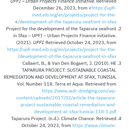
UPFI – Urban Projects Finance Initiative
. Retrieved
December 26, 2023, from <
https://upfi-
med.eib.org/en/projects/project-for-the-
>
development-of-the-taparura-seafront-in-sfax/
Project for the development of the Taparura seafront
in Sfax – UPFI – Urban Projects Finance initiative.
(2021).
UPFI
. Retrieved October 24, 2023, from
https://upfi-med.eib.org/en/projects/project-for-the-
development-of-the-taparura-seafront-in-sfax/
Callaert, B., & Van Den Bogaert, J. (2010). HE
TAPARURA PROJECT: SUSTAINABLE COASTAL
REMEDIATION AND DEVELOPMENT AT SFAX, TUNISIA,
Vol. Number 118. Terra et Aqua. Retrieved from
https://www.iadc-dredging.com/wp-
content/uploads/2017/02/article-the-taparura-
project-sustainable-coastal-remediation-and-
development-at-sfax-tunisia-118-1.pdf
Taparura Project. (n.d.). Climate Chance. Retrieved
October 24, 2023, from
https://www.climate-