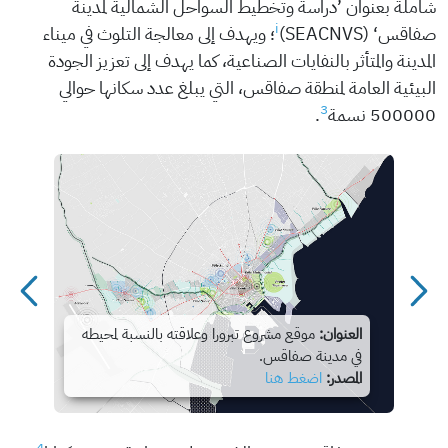
شاملة بعنوان ’دراسة وتخطيط السواحل الشمالية لمدينة
i
صفاقس‘ (SEACNVS)
؛ ويهدف إلى معالجة التلوث في ميناء
المدينة والمتأثر بالنفايات الصناعية، كما يهدف إلى تعزيز الجودة
البيئية العامة لمنطقة صفاقس، التي يبلغ عدد سكانها حوالي
3
500000 نسمة
.
العنوان:
موقع مشروع تبرورا وعلاقته بالنسبة لمحيطه
شروع
في مدينة صفاقس.
المصدر:
اضغط هنا
4