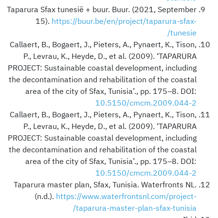
Taparura Sfax tunesië + buur. Buur.
(2021, September
15).
https://buur.be/en/project/taparura-sfax-
tunesie/
Callaert, B., Bogaert, J., Pieters, A., Pynaert, K., Tison,
P., Levrau, K., Heyde, D., et al.
(2009). ‘TAPARURA
PROJECT: Sustainable coastal development, including
the decontamination and rehabilitation of the coastal
area of the city of Sfax, Tunisia’., pp. 175–8.
DOI:
10.5150/cmcm.2009.044-2
Callaert, B., Bogaert, J., Pieters, A., Pynaert, K., Tison,
P., Levrau, K., Heyde, D., et al.
(2009). ‘TAPARURA
PROJECT: Sustainable coastal development, including
the decontamination and rehabilitation of the coastal
area of the city of Sfax, Tunisia’., pp. 175–8. DOI:
10.5150/cmcm.2009.044-2
Taparura master plan, Sfax, Tunisia. Waterfronts NL.
(n.d.).
https://www.waterfrontsnl.com/project-
taparura-master-plan-sfax-tunisia/