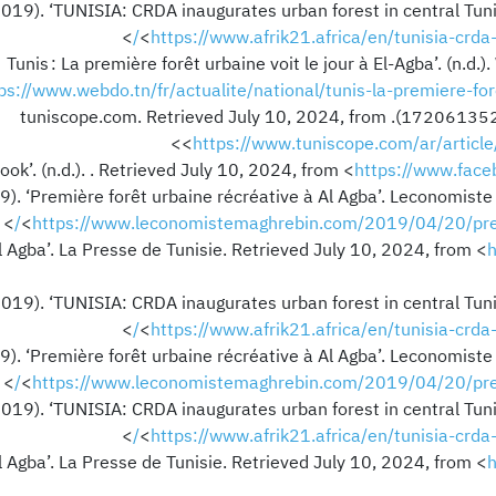
2019). ‘TUNISIA: CRDA inaugurates urban forest in central Tuni
>
<
https://www.afrik21.africa/en/tunisia-crda-
‘Tunis : La première forêt urbaine voit le jour à El-Agba’. (n.
ps://www.webdo.tn/fr/actualite/national/tunis-la-premiere-fo
‘بالصور: تدشين أول غابة حضرية للنزهة بتونس’. (1720613525). tuniscope.com. Retrieved July 10, 2024, from
>
<
https://www.tuniscope.com/ar/artic
https://www.fa
19). ‘Première forêt urbaine récréative à Al Agba’. Leconomist
>
<
https://www.leconomistemaghrebin.com/2019/04/20/premi
l Agba’. La Presse de Tunisie. Retrieved July 10, 2024, from <
h
2019). ‘TUNISIA: CRDA inaugurates urban forest in central Tuni
>
<
https://www.afrik21.africa/en/tunisia-crda-
19). ‘Première forêt urbaine récréative à Al Agba’. Leconomist
>
<
https://www.leconomistemaghrebin.com/2019/04/20/premi
2019). ‘TUNISIA: CRDA inaugurates urban forest in central Tuni
>
<
https://www.afrik21.africa/en/tunisia-crda-
l Agba’. La Presse de Tunisie. Retrieved July 10, 2024, from <
h