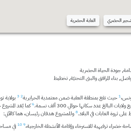
شجير الحضري
الغابة الحضرية
دامة, جودة الحياة الحضرية
واصل, بناء المرافق والبنى التحتيّة, تخطيط
3
2
1
تونس،
حيث تقع بمنطقة العقبة ضمن معتمدية الحرايرية
بولاية ت
6
يات البالغ عدد سكانها حوالي 300 ألف نسمة.
كما يُعَد المشروع
8
على ثروة الغابات في البلاد.
وللمشروع هدفان رئيسان، هما كالآتي:
10
9
 خضراء ترفيهية للاسترخاء وإقامة الأنشطة الخارجية،
في مساحة