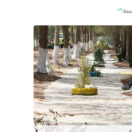
14
صمة.
ة.