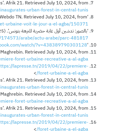
s’. Afrik 21. Retrieved July 10, 2024, from
inaugurates-urban-forest-in-central-tunis/
d.). Webdo TN. Retrieved July 10, 2024, from
ret-urbaine-voit-le-jour-a-el-agba/150371
le/174573/arabe/actu-arabe/parc-481817
cebook.com/watch/?v=438389790303128
‘Video | Facebook’. (n.d.). . Retrieved July 10, 2024, from <
e Maghrebin. Retrieved July 10, 2024, from
ere-foret-urbaine-recreative-a-al-agba/
ttps://lapresse.tn/2019/04/22/premiere-
>
foret-urbaine-a-el-agba/
s’. Afrik 21. Retrieved July 10, 2024, from
inaugurates-urban-forest-in-central-tunis/
e Maghrebin. Retrieved July 10, 2024, from
ere-foret-urbaine-recreative-a-al-agba/
s’. Afrik 21. Retrieved July 10, 2024, from
inaugurates-urban-forest-in-central-tunis/
ttps://lapresse.tn/2019/04/22/premiere-
>
foret-urbaine-a-el-agba/