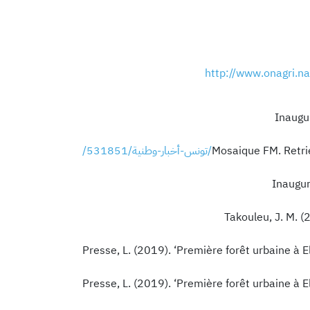
http://www.onagri.na
‘Inaugu
https://www.mosaiquefm.net/ar/تونس-أخبار-وطنية/531851/
‘‘Inaugu
Takouleu, J. M. (
Presse, L. (2019). ‘Première forêt urbaine à E
Presse, L. (2019). ‘Première forêt urbaine à E