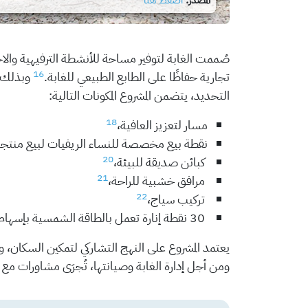
المصدر:
اضغط هنا
صُممت الغابة لتوفير مساحة للأنشطة الترفيهية والاج
16
تجارية حفاظًا على الطابع الطبيعي للغابة.
وبذلك تق
التحديد، يتضمن المشروع المكونات التالية:
18
مسار لتعزيز العافية،
نقطة بيع مخصصة للنساء الريفيات لبيع منتجات
20
كبائن صديقة للبيئة،
21
مرافق خشبية للراحة،
22
تركيب سياج،
30 نقطة إنارة تعمل بالطاقة الشمسية بإسهام من ولاية تونس.
يعتمد المشروع على النهج التشاركي لتمكين السكان، و
ومن أجل إدارة الغابة وصيانتها، تُجرَى مشاورات مع 