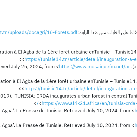
t.tn/uploads/docagri/16-Forets.pdf
ration à El Agba de la 1ère forêt urbaine enTunisie – Tunisie14.t
>
<
https://tunisie14.tn/article/detail/inauguration-a-
ration à El Agba de la 1ère forêt urbaine enTunisie – Tunisie14.t
>
<
https://tunisie14.tn/article/detail/inauguration-a-
2019). ‘TUNISIA: CRDA inaugurates urban forest in central Tuni
>
<
https://www.afrik21.africa/en/tunisia-crda-
l Agba’. La Presse de Tunisie. Retrieved July 10, 2024, from <
h
l Agba’. La Presse de Tunisie. Retrieved July 10, 2024, from <
h