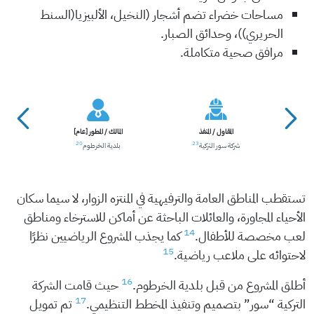
مساحات خضراء تضم أشجار (النخيل، الألبيزيا(السنط
الحريري))، وحدائق الصبار.
مرافق صحية متكاملة.
المقاول / المنفذ
المالك / المطور [عام]
20
23
شركة سور التركية
بلدية الخرطوم
تستقطب المناطق العامة والترفيهية في المنتزه الزوار، لا سيما سكان
الأحياء المجاورة، والعائلات الباحثة عن أماكن للاسترخاء ومناطق
14
لعب مخصصة للأطفال.
كما يجذب المشروع الرياضيين نظرًا
15
لاحتوائه على ملاعب رياضية.
16
أطلق المشروع من قبل بلدية الخرطوم.
حيث قامت الشركة
17
التركية “سور” بتصميم وتنفيذ المخطط التنظيمي.
تم تمويل