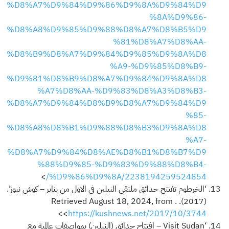
%D8%A7%D9%84%D9%86%D9%8A%D9%84%D9
%8A%D9%86-
%D8%A8%D9%85%D9%88%D8%A7%D8%B5%D9
%81%D8%A7%D8%AA-
%D8%B9%D8%A7%D9%84%D9%85%D9%8A%D8
%A9-%D9%85%D8%B9-
%D9%81%D8%B9%D8%A7%D9%84%D9%8A%D8
%A7%D8%AA-%D9%83%D8%A3%D8%B3-
%D8%A7%D9%84%D8%B9%D8%A7%D9%84%D9
%85-
%D8%A8%D8%B1%D9%88%D8%B3%D9%8A%D8
%A7-
%D8%A7%D9%84%D8%AE%D8%B1%D8%B7%D9
%88%D9%85-%D9%83%D9%88%D8%B4-
>
%D9%86%D9%8A/2238194259524854/
‘الخرطوم تفتتح حدائق ملتقى النيلين في الاول من يناير – كوش نيوز’.
(2017). . Retrieved August 18, 2024, from
>
<
https://kushnews.net/2017/10/3744
‘Visit Sudan – إفتتاح حدائق (النيلين) بمواصفات عالمية مع