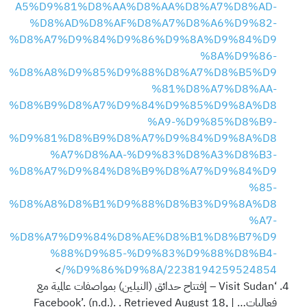
A5%D9%81%D8%AA%D8%AA%D8%A7%D8%AD-
%D8%AD%D8%AF%D8%A7%D8%A6%D9%82-
%D8%A7%D9%84%D9%86%D9%8A%D9%84%D9
%8A%D9%86-
%D8%A8%D9%85%D9%88%D8%A7%D8%B5%D9
%81%D8%A7%D8%AA-
%D8%B9%D8%A7%D9%84%D9%85%D9%8A%D8
%A9-%D9%85%D8%B9-
%D9%81%D8%B9%D8%A7%D9%84%D9%8A%D8
%A7%D8%AA-%D9%83%D8%A3%D8%B3-
%D8%A7%D9%84%D8%B9%D8%A7%D9%84%D9
%85-
%D8%A8%D8%B1%D9%88%D8%B3%D9%8A%D8
%A7-
%D8%A7%D9%84%D8%AE%D8%B1%D8%B7%D9
%88%D9%85-%D9%83%D9%88%D8%B4-
>
%D9%86%D9%8A/2238194259524854/
‘Visit Sudan – إفتتاح حدائق (النيلين) بمواصفات عالمية مع
فعاليات… | Facebook’. (n.d.). . Retrieved August 18,