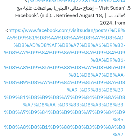
>
%D9%86%D9%8A/2238194259524854/
‘Visit Sudan – إفتتاح حدائق (النيلين) بمواصفات عالمية مع
فعاليات… | Facebook’. (n.d.). . Retrieved August 18,
2024, from
<
https://www.facebook.com/visitsudan/posts/%D8%
A5%D9%81%D8%AA%D8%AA%D8%A7%D8%AD-
%D8%AD%D8%AF%D8%A7%D8%A6%D9%82-
%D8%A7%D9%84%D9%86%D9%8A%D9%84%D9
%8A%D9%86-
%D8%A8%D9%85%D9%88%D8%A7%D8%B5%D9
%81%D8%A7%D8%AA-
%D8%B9%D8%A7%D9%84%D9%85%D9%8A%D8
%A9-%D9%85%D8%B9-
%D9%81%D8%B9%D8%A7%D9%84%D9%8A%D8
%A7%D8%AA-%D9%83%D8%A3%D8%B3-
%D8%A7%D9%84%D8%B9%D8%A7%D9%84%D9
%85-
%D8%A8%D8%B1%D9%88%D8%B3%D9%8A%D8
%A7-