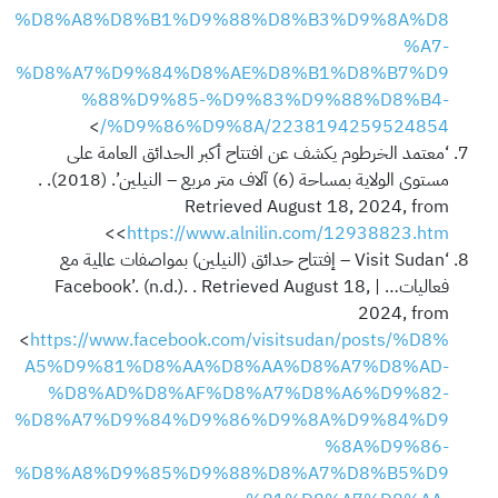
%D8%A8%D8%B1%D9%88%D8%B3%D9%8A%D8
%A7-
%D8%A7%D9%84%D8%AE%D8%B1%D8%B7%D9
%88%D9%85-%D9%83%D9%88%D8%B4-
>
%D9%86%D9%8A/2238194259524854/
‘معتمد الخرطوم يكشف عن افتتاح أكبر الحدائق العامة على
مستوى الولاية بمساحة (6) آلاف متر مربع – النيلين’. (2018). .
Retrieved August 18, 2024, from
>
<
https://www.alnilin.com/12938823.htm
‘Visit Sudan – إفتتاح حدائق (النيلين) بمواصفات عالمية مع
فعاليات… | Facebook’. (n.d.). . Retrieved August 18,
2024, from
<
https://www.facebook.com/visitsudan/posts/%D8%
A5%D9%81%D8%AA%D8%AA%D8%A7%D8%AD-
%D8%AD%D8%AF%D8%A7%D8%A6%D9%82-
%D8%A7%D9%84%D9%86%D9%8A%D9%84%D9
%8A%D9%86-
%D8%A8%D9%85%D9%88%D8%A7%D8%B5%D9