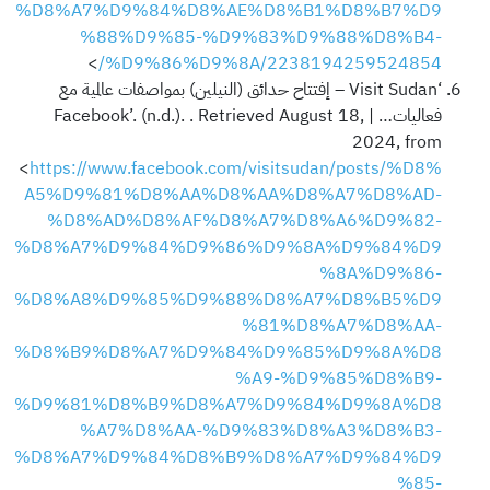
%D8%A7%D9%84%D8%AE%D8%B1%D8%B7%D9
%88%D9%85-%D9%83%D9%88%D8%B4-
>
%D9%86%D9%8A/2238194259524854/
‘Visit Sudan – إفتتاح حدائق (النيلين) بمواصفات عالمية مع
فعاليات… | Facebook’. (n.d.). . Retrieved August 18,
2024, from
<
https://www.facebook.com/visitsudan/posts/%D8%
A5%D9%81%D8%AA%D8%AA%D8%A7%D8%AD-
%D8%AD%D8%AF%D8%A7%D8%A6%D9%82-
%D8%A7%D9%84%D9%86%D9%8A%D9%84%D9
%8A%D9%86-
%D8%A8%D9%85%D9%88%D8%A7%D8%B5%D9
%81%D8%A7%D8%AA-
%D8%B9%D8%A7%D9%84%D9%85%D9%8A%D8
%A9-%D9%85%D8%B9-
%D9%81%D8%B9%D8%A7%D9%84%D9%8A%D8
%A7%D8%AA-%D9%83%D8%A3%D8%B3-
%D8%A7%D9%84%D8%B9%D8%A7%D9%84%D9
%85-