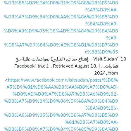
%D9%85%D8%B4%D8%B1%D9%88%D8%B9%D8
%A7%D8%AA-
%D8%A7%D9%84%D8%AA%D9%86%D9%85%D9
%8A%D8%A9-
%D8%A8%D9%85%D8%AD%D9%84%D9%8A%D8
%A9-
%D8%A7%D9%84%D8%AE%D8%B1%D8%B7%D9
>
%88%D9%85
‘Visit Sudan – إفتتاح حدائق (النيلين) بمواصفات عالمية مع
فعاليات… | Facebook’. (n.d.). . Retrieved August 18,
2024, from
<
https://www.facebook.com/visitsudan/posts/%D8%
A5%D9%81%D8%AA%D8%AA%D8%A7%D8%AD-
%D8%AD%D8%AF%D8%A7%D8%A6%D9%82-
%D8%A7%D9%84%D9%86%D9%8A%D9%84%D9
%8A%D9%86-
%D8%A8%D9%85%D9%88%D8%A7%D8%B5%D9
%81%D8%A7%D8%AA-
%D8%B9%D8%A7%D9%84%D9%85%D9%8A%D8