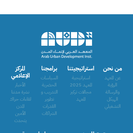
من نحن
استراتيجيتنا
برامجنا
المركز
الإعلامي
عن المعهد
استراتيجية
السياسات
الرؤية
المعهد 2025
الحضرية
الأخبار
والرسالة
مجالات تركيز
التدريب و
نشرة مدننا
الهيكل
المعهد
تطوير
لقاءات حراك
التشغيلي
القدرات
المدن
الشراكات
الأمين
يتحدث