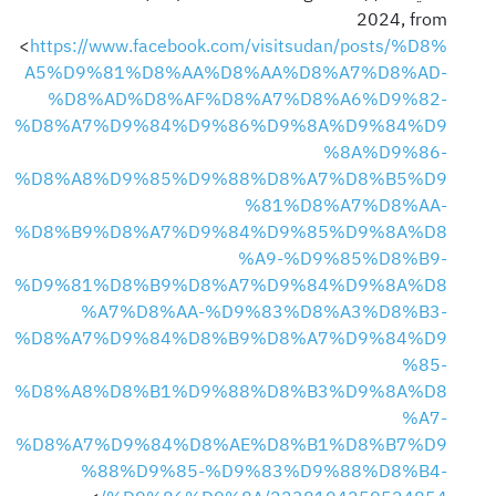
2024, from
<
https://www.facebook.com/visitsudan/posts/%D8%
A5%D9%81%D8%AA%D8%AA%D8%A7%D8%AD-
%D8%AD%D8%AF%D8%A7%D8%A6%D9%82-
%D8%A7%D9%84%D9%86%D9%8A%D9%84%D9
%8A%D9%86-
%D8%A8%D9%85%D9%88%D8%A7%D8%B5%D9
%81%D8%A7%D8%AA-
%D8%B9%D8%A7%D9%84%D9%85%D9%8A%D8
%A9-%D9%85%D8%B9-
%D9%81%D8%B9%D8%A7%D9%84%D9%8A%D8
%A7%D8%AA-%D9%83%D8%A3%D8%B3-
%D8%A7%D9%84%D8%B9%D8%A7%D9%84%D9
%85-
%D8%A8%D8%B1%D9%88%D8%B3%D9%8A%D8
%A7-
%D8%A7%D9%84%D8%AE%D8%B1%D8%B7%D9
%88%D9%85-%D9%83%D9%88%D8%B4-