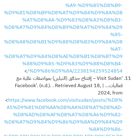
%A9-%D9%85%D8%B9-
%D9%81%D8%B9%D8%A7%D9%84%D9%8A%D8
%A7%D8%AA-%D9%83%D8%A3%D8%B3-
%D8%A7%D9%84%D8%B9%D8%A7%D9%84%D9
%85-
%D8%A8%D8%B1%D9%88%D8%B3%D9%8A%D8
%A7-
%D8%A7%D9%84%D8%AE%D8%B1%D8%B7%D9
%88%D9%85-%D9%83%D9%88%D8%B4-
>
%D9%86%D9%8A/2238194259524854/
‘Visit Sudan – إفتتاح حدائق (النيلين) بمواصفات عالمية مع
فعاليات… | Facebook’. (n.d.). . Retrieved August 18,
2024, from
<
https://www.facebook.com/visitsudan/posts/%D8%
A5%D9%81%D8%AA%D8%AA%D8%A7%D8%AD-
%D8%AD%D8%AF%D8%A7%D8%A6%D9%82-
%D8%A7%D9%84%D9%86%D9%8A%D9%84%D9
%8A%D9%86-