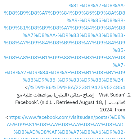
%81%D8%A7%D8%AA-
%D8%B9%D8%A7%D9%84%D9%85%D9%8A%D8
%A9-%D9%85%D8%B9-
%D9%81%D8%B9%D8%A7%D9%84%D9%8A%D8
%A7%D8%AA-%D9%83%D8%A3%D8%B3-
%D8%A7%D9%84%D8%B9%D8%A7%D9%84%D9
%85-
%D8%A8%D8%B1%D9%88%D8%B3%D9%8A%D8
%A7-
%D8%A7%D9%84%D8%AE%D8%B1%D8%B7%D9
%88%D9%85-%D9%83%D9%88%D8%B4-
>
%D9%86%D9%8A/2238194259524854/
‘Visit Sudan – إفتتاح حدائق (النيلين) بمواصفات عالمية مع
فعاليات… | Facebook’. (n.d.). . Retrieved August 18,
2024, from
<
https://www.facebook.com/visitsudan/posts/%D8%
A5%D9%81%D8%AA%D8%AA%D8%A7%D8%AD-
%D8%AD%D8%AF%D8%A7%D8%A6%D9%82-