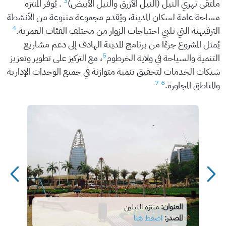
3
ملتقى نهري النيل (النيل الأزرق والنيل الأبيض)
. يُوفر المنتزه
مساحة عامة لسكان المدينة، ويُقدم مجموعة متنوعة من الأنشطة
4
الترفيهية التي تلبي احتياجات الزوار من مختلف الفئات العمرية.
يُمثل المشروع جزءًا من برنامج المدينة الهادف إلى دعم مشاريع
5
التنمية والسياحة في ولاية الخرطوم
، مع التركيز على تطوير وتعزيز
شبكات الخدمات لتحقيق تنمية متوازنة في جميع الوحدات الإدارية
7
6
والمناطق المجاورة.
منتزه
العنوان:
منتزه النيلين
المصدر:
اضغط هنا