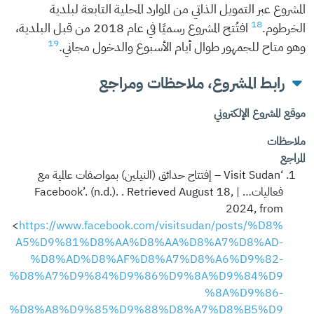
المشروع عبر التمويل الذاتي من الموارد المحلية التابعة لبلدية
18
الخرطوم.
افتُتح المشروع رسميًا في عام 2018 من قبل البلدية،
19
وهو متاح للجمهور طوال أيام الأسبوع والدخول مجاني.
رابط المشروع، ملاحظات ومراجع
موقع المشروع الإلكتروني
ملاحظات
المراجع
‘Visit Sudan – إفتتاح حدائق (النيلين) بمواصفات عالمية مع
فعاليات… | Facebook’. (n.d.). . Retrieved August 18,
2024, from
<
https://www.facebook.com/visitsudan/posts/%D8%
A5%D9%81%D8%AA%D8%AA%D8%A7%D8%AD-
%D8%AD%D8%AF%D8%A7%D8%A6%D9%82-
%D8%A7%D9%84%D9%86%D9%8A%D9%84%D9
%8A%D9%86-
%D8%A8%D9%85%D9%88%D8%A7%D8%B5%D9