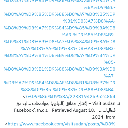
%D8%A7%D9%84%D9%86%D9%8A%D9%84%D9
%8A%D9%86-
%D8%A8%D9%85%D9%88%D8%A7%D8%B5%D9
%81%D8%A7%D8%AA-
%D8%B9%D8%A7%D9%84%D9%85%D9%8A%D8
%A9-%D9%85%D8%B9-
%D9%81%D8%B9%D8%A7%D9%84%D9%8A%D8
%A7%D8%AA-%D9%83%D8%A3%D8%B3-
%D8%A7%D9%84%D8%B9%D8%A7%D9%84%D9
%85-
%D8%A8%D8%B1%D9%88%D8%B3%D9%8A%D8
%A7-
%D8%A7%D9%84%D8%AE%D8%B1%D8%B7%D9
%88%D9%85-%D9%83%D9%88%D8%B4-
>
%D9%86%D9%8A/2238194259524854/
Visit Sudan – إفتتاح حدائق (النيلين) بمواصفات عالمية مع
فعاليات… | Facebook’. (n.d.). . Retrieved August 18,
2024, from
<
https://www.facebook.com/visitsudan/posts/%D8%