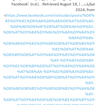
فعاليات… | Facebook’. (n.d.). . Retrieved August 18,
2024, from
<
https://www.facebook.com/visitsudan/posts/%D8%
A5%D9%81%D8%AA%D8%AA%D8%A7%D8%AD-
%D8%AD%D8%AF%D8%A7%D8%A6%D9%82-
%D8%A7%D9%84%D9%86%D9%8A%D9%84%D9
%8A%D9%86-
%D8%A8%D9%85%D9%88%D8%A7%D8%B5%D9
%81%D8%A7%D8%AA-
%D8%B9%D8%A7%D9%84%D9%85%D9%8A%D8
%A9-%D9%85%D8%B9-
%D9%81%D8%B9%D8%A7%D9%84%D9%8A%D8
%A7%D8%AA-%D9%83%D8%A3%D8%B3-
%D8%A7%D9%84%D8%B9%D8%A7%D9%84%D9
%85-
%D8%A8%D8%B1%D9%88%D8%B3%D9%8A%D8
%A7-
%D8%A7%D9%84%D8%AE%D8%B1%D8%B7%D9