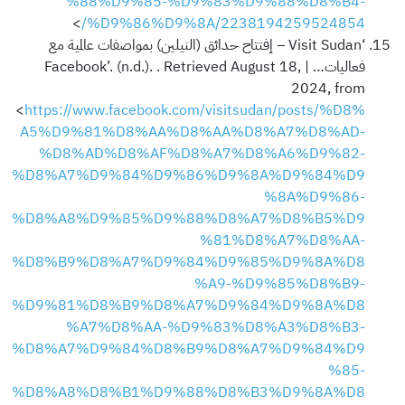
%88%D9%85-%D9%83%D9%88%D8%B4-
>
%D9%86%D9%8A/2238194259524854/
‘Visit Sudan – إفتتاح حدائق (النيلين) بمواصفات عالمية مع
فعاليات… | Facebook’. (n.d.). . Retrieved August 18,
2024, from
<
https://www.facebook.com/visitsudan/posts/%D8%
A5%D9%81%D8%AA%D8%AA%D8%A7%D8%AD-
%D8%AD%D8%AF%D8%A7%D8%A6%D9%82-
%D8%A7%D9%84%D9%86%D9%8A%D9%84%D9
%8A%D9%86-
%D8%A8%D9%85%D9%88%D8%A7%D8%B5%D9
%81%D8%A7%D8%AA-
%D8%B9%D8%A7%D9%84%D9%85%D9%8A%D8
%A9-%D9%85%D8%B9-
%D9%81%D8%B9%D8%A7%D9%84%D9%8A%D8
%A7%D8%AA-%D9%83%D8%A3%D8%B3-
%D8%A7%D9%84%D8%B9%D8%A7%D9%84%D9
%85-
%D8%A8%D8%B1%D9%88%D8%B3%D9%8A%D8