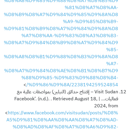
%D8%A8%D9%85%D9%88%D8%A7%D8%B5%D9
%81%D8%A7%D8%AA-
%D8%B9%D8%A7%D9%84%D9%85%D9%8A%D8
%A9-%D9%85%D8%B9-
%D9%81%D8%B9%D8%A7%D9%84%D9%8A%D8
%A7%D8%AA-%D9%83%D8%A3%D8%B3-
%D8%A7%D9%84%D8%B9%D8%A7%D9%84%D9
%85-
%D8%A8%D8%B1%D9%88%D8%B3%D9%8A%D8
%A7-
%D8%A7%D9%84%D8%AE%D8%B1%D8%B7%D9
%88%D9%85-%D9%83%D9%88%D8%B4-
>
%D9%86%D9%8A/2238194259524854/
Visit Sudan – إفتتاح حدائق (النيلين) بمواصفات عالمية مع
فعاليات… | Facebook’. (n.d.). . Retrieved August 18,
2024, from
<
https://www.facebook.com/visitsudan/posts/%D8%
A5%D9%81%D8%AA%D8%AA%D8%A7%D8%AD-
%D8%AD%D8%AF%D8%A7%D8%A6%D9%82-