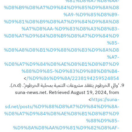
%81%D8%A7%D8%AA-
%D8%B9%D8%A7%D9%84%D9%85%D9%8A%D8
%A9-%D9%85%D8%B9-
%D9%81%D8%B9%D8%A7%D9%84%D9%8A%D8
%A7%D8%AA-%D9%83%D8%A3%D8%B3-
%D8%A7%D9%84%D8%B9%D8%A7%D9%84%D9
%85-
%D8%A8%D8%B1%D9%88%D8%B3%D9%8A%D8
%A7-
%D8%A7%D9%84%D8%AE%D8%B1%D8%B7%D9
%88%D9%85-%D9%83%D9%88%D8%B4-
>
%D9%86%D9%8A/2238194259524854/
‘والي الخرطوم يتفقد مشروعات التنمية بمحلية الخرطوم’. (n.d.).
suna-news.net. Retrieved August 19, 2024, from
<
https://suna-
sd.net/posts/%D9%88%D8%A7%D9%84%D9%8A-
%D8%A7%D9%84%D8%AE%D8%B1%D8%B7%D9
%88%D9%85-
%D9%8A%D8%AA%D9%81%D9%82%D8%AF-