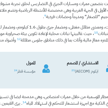
 بتضمين ممرات ومسارات الجري في التضاريس لخلق تجربة مشوقة لل
 الأولى في الجهة الغربية وهي مخصصة للأنشطة الرياضية وتضم ملاعب
9
ل جيم “للصغار” ومدرجاً وحضانات فردية
.
10
، حيث غالبيتها نباتات محلية لإعادة تكوين بيئة صحراوية مور
12
لمنتزه معالم مائية وأثاث بما في ذلك مناطق جلوس مظللة
وأضواء من
الاستشاري / المصمم
الممول
24
23
ايكوم (AECOM)
مؤسسة قطر
ه الامطار الموسمية من خلال ممرات امتصاص، وهي مدمجة ايضا في تنسيق
14
 الذكية مع اجهزة استشعار للتحكم في استهلاك المياه
. يرى القيمين ع