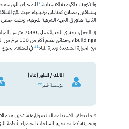
8
والتكوينات الأرضية الانسيابية
للصحراء والتي سمحت
بمنطقتين تعملان كمناطق ترفيهية، حيث تقع المنطقة
الثانية فتقع في الجهة الشرقية للترفيه، وتضم جنغ
buildings)، وحدائق تضم أكثر من 100 نوع من النباتات
11
مع الحرارة الشديدة وندرة المياه
في المنطقة. يحوي ا
المالك / المطور [عام]
22
مؤسسة قطر
فيما يتعلق بالاستدامة البيئية والمرونة، تخزن ميا
وتخزينه. كما تم تجهيز المساحات الخضراء بأنظمة الري