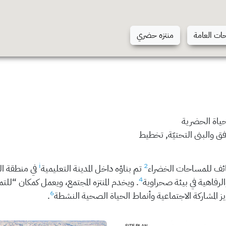
حات العامة
منتزه حضري
حياة الحضرية
رافق والبنى التحتيّة, تخطيط
i
2
ئف للمساحات الخضراء
تم بناؤه داخل المدينة التعليمية
في منطقة ال
4
لرفاهية في بيئة صحراوية
. ويخدم المنتزه المجتمع، ويعمل كمكان “للت
6
يز المشاركة الاجتماعية وأنماط الحياة الصحية النشطة
.