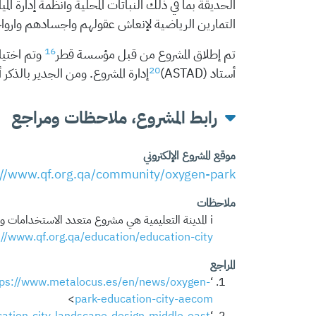
الحديقة بما في ذلك النباتات المحلية وأنظمة إدارة ال
التمارين الرياضية لإنعاش عقولهم واجسادهم واروا
16
تم إطلاق المشروع من قبل مؤسسة قطر
وتم اختيار
20
أستاد (ASTAD)
إدارة المشروع. ومن الجدير بالذك
رابط المشروع، ملاحظات ومراجع
موقع المشروع الإلكتروني
://www.qf.org.qa/community/oxygen-park
ملاحظات
i المدينة التعليمية هي مشروع متعدد الاستخدامات ومتعدد الوظائف يعمل كمركز تعليمي مبتكر. مزيد من المعلومات حول الرؤية متاحة على هذا الرابط:
://www.qf.org.qa/education/education-city
المراجع
tps://www.metalocus.es/en/news/oxygen-
‘Oxygen Park, Education City by AECOM’. (2018). METALOCUS. Retrieved December 27, 2023, from <
>
park-education-city-aecom