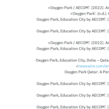
>
>
>
>
newswire.com/en/
‘Oxygen Park Qatar: A Pe