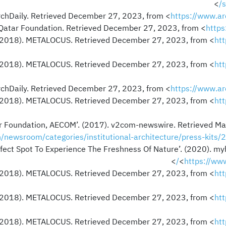
>
s
https://www.a
https
ht
ht
https://www.a
ht
newsroom/categories/institutional-architecture/press-kits/
rfect Spot To Experience The Freshness Of Nature’. (2020). m
>
<
https://ww
ht
ht
ht