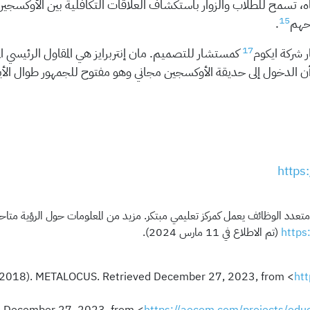
مياه، تسمح للطلاب والزوار باستكشاف العلاقات التكافلية بين الأوكسجين
15
حهم
.
17
 شركة ايكوم
كمستشار للتصميم. مان إنتربرايز هي المقاول الرئيسي ال
ر أن الدخول إلى حديقة الأوكسجين مجاني وهو مفتوح للجمهور طوال الأ
https
https
(تم الاطلاع في 11 مارس 2024).
ht