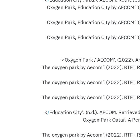
>
>
>
‘Oxygen Park Qatar: A Pe