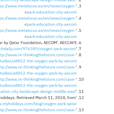
ation-city-landscape-design-middle-east/
‘Education City’. (n.d.). AECOM. Retrieved December 27, 2023, from <
tps://www.metalocus.es/en/news/oxygen-
‘Oxygen Park, Education City by AECOM’. (2018). METALOCUS. Retrieved December 27, 2023, from <
>
park-education-city-aecom
tps://www.metalocus.es/en/news/oxygen-
‘Oxygen Park, Education City by AECOM’. (2018). METALOCUS. Retrieved December 27, 2023, from <
>
park-education-city-aecom
tps://www.metalocus.es/en/news/oxygen-
‘Oxygen Park, Education City by AECOM’. (2018). METALOCUS. Retrieved December 27, 2023, from <
>
park-education-city-aecom
atar by Qatar Foundation, AECOM’. AECCAFE.
rchdaily.com/976389/oxygen-park-aecom
‘Oxygen Park / AECOM’. (2022). ArchDaily. Retrieved December 27, 2023, from <
ttp://www.re-thinkingthefuture.com/case-
‘The oxygen park by Aecom’. (2022). RTF | Rethinking The Future. Retrieved December 27, 2023, from <
tudies/a8852-the-oxygen-park-by-aecom/
ttp://www.re-thinkingthefuture.com/case-
‘The oxygen park by Aecom’. (2022). RTF | Rethinking The Future. Retrieved December 27, 2023, from <
tudies/a8852-the-oxygen-park-by-aecom/
ttp://www.re-thinkingthefuture.com/case-
‘The oxygen park by Aecom’. (2022). RTF | Rethinking The Future. Retrieved December 27, 2023, from <
tudies/a8852-the-oxygen-park-by-aecom/
ation-city-landscape-design-middle-east/
‘Education City’. (n.d.). AECOM. Retrieved December 27, 2023, from <
yholidays. Retrieved March 11, 2024, from
w.myholidays.com/blog/oxygen-park-qatar/
ttp://www.re-thinkingthefuture.com/case-
‘The oxygen park by Aecom’. (2022). RTF | Rethinking The Future. Retrieved December 27, 2023, from <