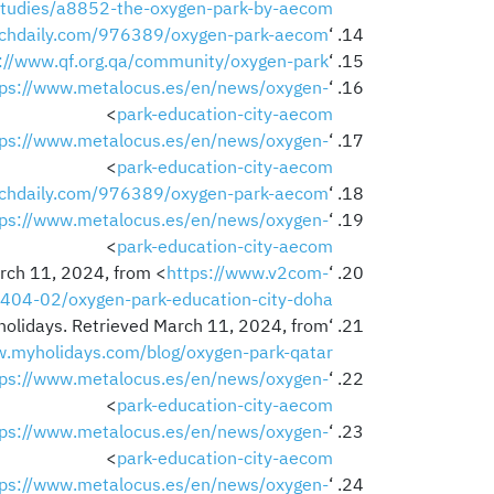
tudies/a8852-the-oxygen-park-by-aecom/
rchdaily.com/976389/oxygen-park-aecom
‘Oxygen Park / AECOM’. (2022). ArchDaily. Retrieved December 27, 2023, from <
://www.qf.org.qa/community/oxygen-park
‘Oxygen Park’. (n.d.). Qatar Foundation. Retrieved December 27, 2023, from <
tps://www.metalocus.es/en/news/oxygen-
‘Oxygen Park, Education City by AECOM’. (2018). METALOCUS. Retrieved December 27, 2023, from <
>
park-education-city-aecom
tps://www.metalocus.es/en/news/oxygen-
‘Oxygen Park, Education City by AECOM’. (2018). METALOCUS. Retrieved December 27, 2023, from <
>
park-education-city-aecom
rchdaily.com/976389/oxygen-park-aecom
‘Oxygen Park / AECOM’. (2022). ArchDaily. Retrieved December 27, 2023, from <
tps://www.metalocus.es/en/news/oxygen-
‘Oxygen Park, Education City by AECOM’. (2018). METALOCUS. Retrieved December 27, 2023, from <
>
park-education-city-aecom
https://www.v2com-
‘Oxygen Park, Education City, Doha – Qatar Foundation, AECOM’. (2017). v2com-newswire. Retrieved March 11, 2024, from <
2404-02/oxygen-park-education-city-doha
yholidays. Retrieved March 11, 2024, from
w.myholidays.com/blog/oxygen-park-qatar/
tps://www.metalocus.es/en/news/oxygen-
‘Oxygen Park, Education City by AECOM’. (2018). METALOCUS. Retrieved December 27, 2023, from <
>
park-education-city-aecom
tps://www.metalocus.es/en/news/oxygen-
‘Oxygen Park, Education City by AECOM’. (2018). METALOCUS. Retrieved December 27, 2023, from <
>
park-education-city-aecom
tps://www.metalocus.es/en/news/oxygen-
‘Oxygen Park, Education City by AECOM’. (2018). METALOCUS. Retrieved December 27, 2023, from <