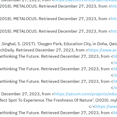
https://aecom.com/projects/educ
ht
ht
ht
Singhal, S. (2017). ‘Oxygen Park, Education City, in Doha, Q
https://www.a
h
>
s
h
>
s
h
>
s
https://aecom.com/projects/educ
rfect Spot To Experience The Freshness Of Nature’. (2020). m
>
<
https://ww
h