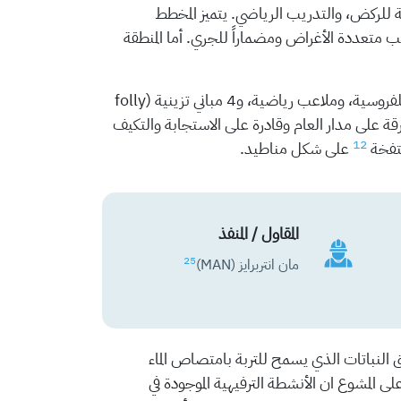
ركض، والتدريب الرياضي. يتميز المخطط
 متعددة الأغراض ومضماراً للجري. أما المنطقة
في المجمل، تحتوي الحديقة على 7000 متر من الممرات، وممشى مظلل مغطى، ومضمار جري بطول 1.6 كيلومتر، ومضمار للفروسية، وملاعب رياضية، و4 مباني تزينية (folly
قة على مدار العام وقادرة على الاستجابة والتكيف
12
تفخة
على شكل مناطيد.
المقاول / المنفذ
25
مان انتربرايز (MAN)
 النباتات الذي يسمح للتربة بامتصاص الماء
لى المشوع ان الأنشطة الترفيهية الموجودة في