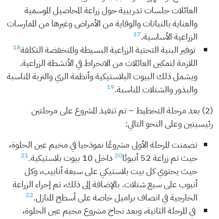
العائلات جلسات تدريبية حول زراعة المحاصيل الموسمية
والعناية بالنباتات والوقاية من الأمراض وغيرها من الممارسات
17
الزراعية الأساسية.
18
توفير البنية التحتية الزراعية البسيطة والمنخفضة التكلفة
اللازمة لتمكين العائلات من الانخراط في الأنشطة الزراعية.
ويشمل ذلك البيوت البلاستيكية وأنظمة الري والتربة المناسبة
19
والبذور والشتلات المناسبة.
(2) بعد مرحلة التخطيط – تم تنفيذ المشروع على مرحلتين
رئيسيتين وعلى النحو التالي:
تضمنت المرحلة الأولى مشروعًا نموذجيا في مخيم عين الحلوة،
21
20
حيث تم زراعة 52 أنبوبًا
داخل 10 بيوت بلاستيكية.
حيث يحتوي كل بيت بلاستيكي على سبعة أنابيب، وكل
أنبوب على سبع شتلات. بالإضافة إلى ذلك، تم إجراء الزراعة
22
الخارجية في انصاف براميل خاصة على أسطح المنازل.
في المرحلة الثانية، وبعد نجاح مشروع مخيم عين الحلوة،