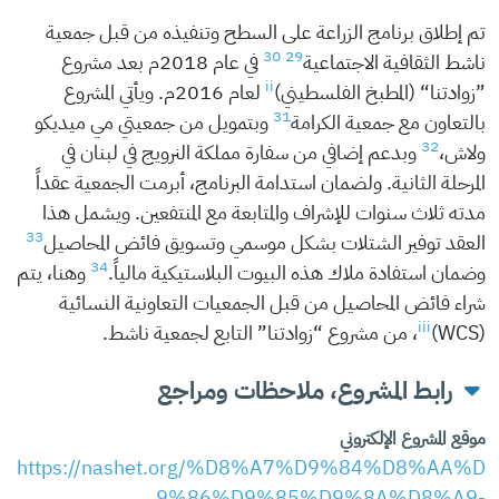
تم إطلاق برنامج الزراعة على السطح وتنفيذه من قبل جمعية
30
29
ناشط الثقافية الاجتماعية
في عام 2018م بعد مشروع
ii
”زوادتنا“ (المطبخ الفلسطيني)
لعام 2016م. ويأتي المشروع
31
بالتعاون مع جمعية الكرامة
وبتمويل من جمعيتي مي ميديكو
32
ولاش،
وبدعم إضافي من سفارة مملكة النرويج في لبنان في
المرحلة الثانية. ولضمان استدامة البرنامج، أبرمت الجمعية عقداً
مدته ثلاث سنوات للإشراف والمتابعة مع المنتفعين. ويشمل هذا
33
العقد توفير الشتلات بشكل موسمي وتسويق فائض المحاصيل
34
وضمان استفادة ملاك هذه البيوت البلاستيكية مالياً.
وهنا، يتم
شراء فائض المحاصيل من قبل الجمعيات التعاونية النسائية
iii
(WCS)
، من مشروع “زوادتنا” التابع لجمعية ناشط.
رابط المشروع، ملاحظات ومراجع
موقع المشروع الإلكتروني
https://nashet.org/%D8%A7%D9%84%D8%AA%D
9%86%D9%85%D9%8A%D8%A9-