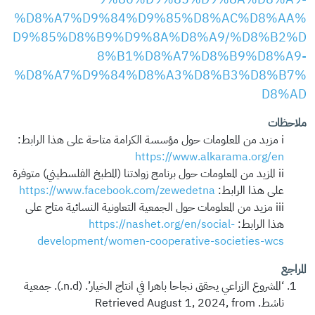
%D8%A7%D9%84%D9%85%D8%AC%D8%AA%
D9%85%D8%B9%D9%8A%D8%A9/%D8%B2%D
8%B1%D8%A7%D8%B9%D8%A9-
%D8%A7%D9%84%D8%A3%D8%B3%D8%B7%
D8%AD
ملاحظات
i مزيد من المعلومات حول مؤسسة الكرامة متاحة على هذا الرابط:
https://www.alkarama.org/en
ii المزيد من المعلومات حول برنامج زوادتنا (المطبخ الفلسطيني) متوفرة
على هذا الرابط:
https://www.facebook.com/zewedetna
iii مزيد من المعلومات حول الجمعية التعاونية النسائية متاح على
هذا الرابط:
https://nashet.org/en/social-
development/women-cooperative-societies-wcs
المراجع
‘المشروع الزراعي يحقق نجاحا باهرا في انتاج الخيار’. (n.d.). جمعية
ناشط. Retrieved August 1, 2024, from