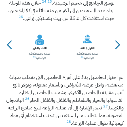
24
23
توسع البرنامج إلى مخيم الرشيدية.
خلال هذه المرحلة
ازداد عدد المستفيدين إلى أكثر من مئة عائلة في كلا المخيمين،
25
حيث استفادت كل عائلة من بيت بلاستيكي زراعي.
المقاول / المنفذ
المالك / المطور
جمعية ناشط الثقافية
جمعية ناشط الثقافية
35
40
الاجتماعية
الاجتماعية
 في
تم اختيار المحاصيل بناءً على أنواع المحاصيل التي تتطلب صيانة
منخفضة، واقل عرضة للأمراض، وبأسعار معقولة، وتوفر ناتج
أعلى مقارنة بالمحاصيل الأخرى. وشملت المحاصيل المختارة
26
الفاصوليا والخيار والطماطم والفلفل والفلفل الحلو
الباذنجان
27
والكوسا.
تجدر الإشارة إلى أن عملية الزراعة تتبع مبادئ الزراعة
العضوية، مما يتطلب من المستفيدين تجنب استخدام أي مواد
28
كيميائية طوال عملية الزراعة.