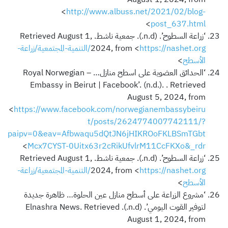
<
http://www.albuss.net/2021/02/blog-
>
post_637.html
‘زراعة السطوح’. (n.d.). جمعية ناشط. Retrieved August 1,
2024, from <
https://nashet.org/التنمية-المجتمعية/زراعة-
الأسطح
>
‘الحدائق العضوية على اسطح منازل… – Royal Norwegian
Embassy in Beirut | Facebook’. (n.d.). . Retrieved
August 5, 2024, from
<
https://www.facebook.com/norwegianembassybeiru
t/posts/2624774007742111/?
paipv=0&eav=Afbwaqu5dQtJN6jHIKROoFKLBSmTGbt
>
Mcx7CYST-0Uitx63r2cRikUfvlrM11CcFKXo&_rdr
‘زراعة السطوح’. (n.d.). جمعية ناشط. Retrieved August 1,
2024, from <
https://nashet.org/التنمية-المجتمعية/زراعة-
الأسطح
>
‘مشروع الزراعة على أسطح منازل عين الحلوة… ظاهرة جديدة
لتوفير القوت اليومي’. (n.d.). Elnashra News. Retrieved
August 1, 2024, from