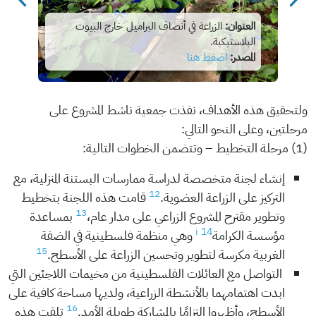
العنوان:
الزراعة في أنصاف البراميل خارج البيوت
البلاستيكية.
المصدر:
اضغط هنا
ولتحقيق هذه الأهداف، نفذت جمعية ناشط المشروع على
مرحلتين، وعلى النحو التالي:
(1) مرحلة التخطيط – وتتضمن الخطوات التالية:
إنشاء لجنة متخصصة لدراسة ممارسات البستنة المنزلية، مع
12
التركيز على الزراعة العضوية.
قامت هذه اللجنة بتخطيط
13
وتطوير مقترح المشروع الزراعي على مدار عام،
بمساعدة
i
14
مؤسسة الكرامة
وهي منظمة فلسطينية في الضفة
15
الغربية مكرسة لتطوير وتحسين الزراعة على الأسطح.
التواصل مع العائلات الفلسطينية من مخيمات اللاجئين التي
ابدت اهتمامهما بالأنشطة الزراعية، ولديها مساحة كافية على
16
الأسطح، وأظهروا التزامًا بالمشاركة طويلة الأمد.
تلقت هذه