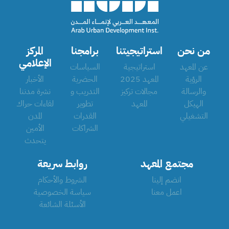
من نحن
استراتيجيتنا
برامجنا
المركز
الإعلامي
عن المعهد
استراتيجية
السياسات
الرؤية
المعهد 2025
الحضرية
الأخبار
والرسالة
مجالات تركيز
التدريب و
نشرة مدننا
الهيكل
المعهد
تطوير
لقاءات حراك
التشغيلي
القدرات
المدن
الشراكات
الأمين
يتحدث
مجتمع المعهد
روابط سريعة
انضم إلينا
الشروط والأحكام
اعمل معنا
سياسة الخصوصية
الأسئلة الشائعة