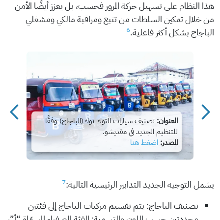
هذا النظام على تسهيل حركة المرور فحسب، بل يعزز أيضًا الأمن
من خلال تمكين السلطات من تتبع ومراقبة مالكي ومشغلي
6
الباجاج بشكل أكثر فاعلية.
وارع
العنوان:
تصنيف سيارات التوك توك(الباجاج) وفقًا
للتنظيم الجديد في مقديشو.
المصدر:
اضغط هنا
7
يشمل التوجيه الجديد التدابير الرئيسية التالية:
تصنيف الباجاج: يتم تقسيم مركبات الباجاج إلى فئتين
محددتين حسب اللون والتسمية: الفئة الصفراء المسمّاة “أ”،