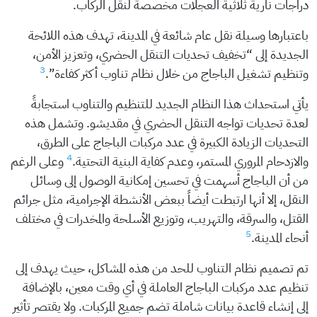
دراجات نارية ثلاثية العجلات مخصصة لنقل الركاب.
باعتبارها وسيلة نقل عام شائعة في المدينة، تهدف هذه اللائحة
الجديدة إلى “تخفيف تحديات التنقل الحضري، وتعزيز الأمن،
3
وتنظيم تشغيل الباجاج من خلال نظام تناوب أكثر كفاءة”.
يأتي استحداث هذا النظام الجديد للتنظيم والتناوب استجابةً
لعدة تحديات تواجه التنقل الحضري في مقديشو. وتشمل هذه
التحديات الزيادة الكبيرة في عدد مركبات الباجاج على الطرق،
4
والازدحام المروري المستمر، وعدم كفاية البنية التحتية.
وعلى الرغم
من أن الباجاج أسهمت في تحسين إمكانية الوصول إلى وسائل
النقل، إلا أنها ارتبطت أيضاً ببعض الأنشطة الإجرامية، مثل جرائم
القتل، والسرقة، والتهريب، وتوزيع الأسلحة والمخدرات في مختلف
5
أنحاء المدينة.
تم تصميم نظام التناوب للحد من هذه المشاكل، حيث يهدف إلى
تنظيم عدد مركبات الباجاج العاملة في أي وقت معين، بالإضافة
إلى إنشاء قاعدة بيانات شاملة تضم جميع المركبات. ولا يقتصر تأثير