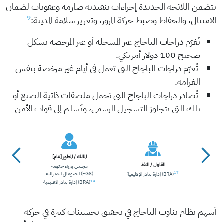
تتضمن اللائحة الجديدة إجراءات تنفيذية صارمة وعقوبات لضمان
9
الامتثال، والحفاظ وضبط حركة المرور، وتعزيز سلامة المدينة:
تُغرّم دراجات الباجاج غير المسجلة أو غير المرخصة بشكل
صحيح 100 دولار أمريكي.
تُغرّم دراجات الباجاج التي تعمل في أيام غير مرخصة بنفس
الغرامة.
تُصادر دراجات الباجاج التي تحمل ملصقات ذاتية الصنع أو
تلك التي تتجاوز التسجيل الرسمي، وتُسلم إلى قوات الأمن.
المالك / المطور [عام]
المقاول / المنفذ
مجلس وزراء حكومة
الصومال الفيدرالية (FGS)
17
إدارة بنادر الإقليمية (BRA)
14
إدارة بنادر الإقليمية (BRA)
أسهم نظام تناوب الباجاج في تحقيق تحسينات كبيرة في حركة