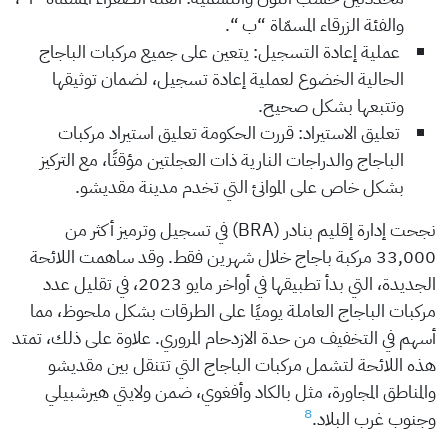
والفئة الزرقاء المسمّاة “ب “.
عملية إعادة التسجيل: يتعين على جميع مركبات الباجاج
الحالية الخضوع لعملية إعادة تسجيل، لضمان توثيقها
وتتبعها بشكل صحيح.
تعليق الاستيراد: قررت الحكومة تعليق استيراد مركبات
الباجاج والدراجات النارية ذات العجلتين مؤقتًا، مع التركيز
بشكل خاص على الموانئ التي تخدم مدينة مقديشو.
نجحت إدارة إقليم بنادر (BRA) في تسجيل وترميز أكثر من
33,000 مركبة باجاج خلال شهرين فقط. وقد ساهمت اللائحة
الجديدة، التي بدأ تطبيقها في أواخر مايو 2023، في تقليل عدد
مركبات الباجاج العاملة يوميًا على الطرقات بشكل ملحوظ، مما
أسهم في التخفيف من حدة الازدحام المروري. علاوة على ذلك، تمتد
هذه اللائحة لتشمل مركبات الباجاج التي تتنقل بين مقديشو
والمناطق المجاورة، مثل بالكاد وأفغوي، ضمن ولايتي هيرشبيلي
8
وجنوب غرب البلاد.