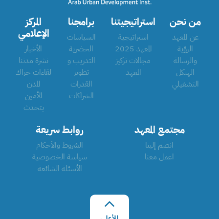
من نحن
استراتيجيتنا
برامجنا
المركز
الإعلامي
عن المعهد
استراتيجية
السياسات
الرؤية
المعهد 2025
الحضرية
الأخبار
والرسالة
مجالات تركيز
التدريب و
نشرة مدننا
الهيكل
المعهد
تطوير
لقاءات حراك
التشغيلي
القدرات
المدن
الشراكات
الأمين
يتحدث
مجتمع المعهد
روابط سريعة
انضم إلينا
الشروط والأحكام
اعمل معنا
سياسة الخصوصية
الأسئلة الشائعة