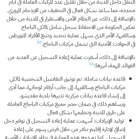
التنقل داخل المدينة من خلال تقليل عدد المركبات العاملة في أيام
محددة، مما ساعد بشكل فعال في التخفيف من الازدحام المروري.
بالإضافة إلى ذلك، عزز النظام الأمن والاستقرار في المدينة من خلال
تمكين الحكومة من الاحتفاظ بسجل شامل لمالكي الباجاج
وسائقيها، الأمر الذي يسهل عملية تحديد وتتبع الأفراد المتورطين
10
في الحوادث الأمنية التي تشمل مركبات الباجاج.
بالإضافة إلى ذلك، أسفرت عملية إعادة التسجيل عن العديد من
11
الفوائد المهمة، أبرزها:
قاعدة بيانات شاملة: تم توثيق التفاصيل الشخصية لمالكي
مركبات الباجاج وسائقيها، إلى جانب أرقام لوحاتها، مما أدى
إلى إنشاء قاعدة بيانات مركزية تديرها بلدية مقديشو.
ويساهم ذلك في ضمان حصر جميع مركبات الباجاج العاملة
على طرق المدينة وتنظيمها بشكل فعال
توليد الإيرادات: أسهمت عملية إعادة التسجيل في توفير دخل
إضافي لإدارة إقليم بنادر من خلال فرض رسوم على إعادة
التسجيل. كما تم دمج هذه العملية في نظام الإيرادات الأوسع