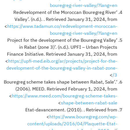
bouregreg-river-valley/?lang=en
‘Redevelopment of the Moroccan Bouregreg River
Valley’. (n.d.). . Retrieved January 31, 2024, from
<
https://www.tadamun.co/redevelopment-moroccan-
bouregreg-river-valley/?lang=en
‘Project for the development of the Bouregreg Valley
in Rabat (zone 3)’. (n.d.). UPFI – Urban Projects
Finance Initiative. Retrieved January 31, 2024, from
<
https://upfi-med.eib.org/ar/projects/project-for-the-
development-of-the-bouregreg-valley-in-rabat-zone-
>
3/
‘Bouregreg scheme takes shape between Rabat, Sale’.
(2006). MEED. Retrieved February 1, 2024, from
<
https://www.meed.com/bouregreg-scheme-takes-
>
shape-between-rabat-sale
Etat-davancement. (2010). . Retrieved from
<
https://www.bouregreg.com/wp-
content/uploads/2016/04/Plaquette-Etat-