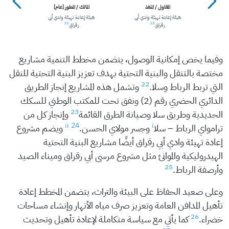
المقاول / المنفذ
المالك / المطور [عام]
تنمية
عية
هيئة إعادة تهيئة وادي أبي
هيئة إعادة تهيئة وادي أبي
35
38
رقراق
رقراق
37
ي
وفيما يخص إمكانية الوصول، يتضمن مخطط التنمية مشاريع
مختصة بالتنقل والبنية التحتية بهدف تعزيز البنية التحتية للنقل
22
التي تربط الرباط وسلا.
وتشمل هذه المشاريع إنجاز الطريق
الدائري الحضري رقم (2) ونفق تحت للمكتب الوطني للسكك
23
الحديدية وطريق سلا وصيانة الطرق القائمة
وإنجاز كل من
ii
24
i
ترامواي الرباط – سلا
وجسر مولاي الحسن.
ويضم مشروع
إعادة تهيئة وادي أبي رقراق أيضًا مشاريع البنية التحتية
الهيدروليكية والموانئ مثل مشروع مرسى أبي رقراق وميناء الصيد
25
وأرصفة الرباط.
وعلى صعيد الحفاظ على البيئة والتراث، يتضمن المخطط إعادة
تأهيل المدافن العامة وتعزيز صرف مياه الأنهار وإنشاء مساحات
26
خضراء.
كما يأتي مع سياسة متكاملة لإعادة تأهيل وتحديث