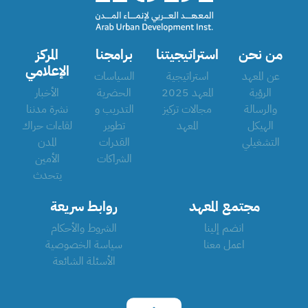
من نحن
استراتيجيتنا
برامجنا
المركز
الإعلامي
عن المعهد
استراتيجية
السياسات
الرؤية
المعهد 2025
الحضرية
الأخبار
والرسالة
مجالات تركيز
التدريب و
نشرة مدننا
الهيكل
المعهد
تطوير
لقاءات حراك
التشغيلي
القدرات
المدن
الشراكات
الأمين
يتحدث
مجتمع المعهد
روابط سريعة
انضم إلينا
الشروط والأحكام
اعمل معنا
سياسة الخصوصية
الأسئلة الشائعة