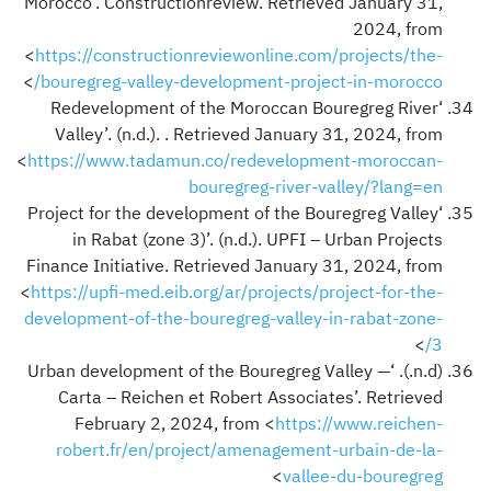
Morocco’. Constructionreview. Retrieved January 31,
2024, from
<
https://constructionreviewonline.com/projects/the-
>
bouregreg-valley-development-project-in-morocco/
‘Redevelopment of the Moroccan Bouregreg River
Valley’. (n.d.). . Retrieved January 31, 2024, from
<
https://www.tadamun.co/redevelopment-moroccan-
bouregreg-river-valley/?lang=en
‘Project for the development of the Bouregreg Valley
in Rabat (zone 3)’. (n.d.). UPFI – Urban Projects
Finance Initiative. Retrieved January 31, 2024, from
<
https://upfi-med.eib.org/ar/projects/project-for-the-
development-of-the-bouregreg-valley-in-rabat-zone-
>
3/
(n.d.). ‘Urban development of the Bouregreg Valley —
Carta – Reichen et Robert Associates’. Retrieved
February 2, 2024, from <
https://www.reichen-
robert.fr/en/project/amenagement-urbain-de-la-
>
vallee-du-bouregreg