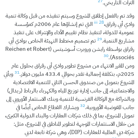
27
التراث التاريخي.
وقد تم بالفعل إطلاق المشروع وسيتم تنفيذه من قبل وكالة تنمية
iii
28
وادي أبي رقراق،
التي تم إنشاؤها عام 2006م كمؤسسة
عمومية للدولة، لتنفيذ نظام تقييم الأداء والإشراف على تنفيذ
29
مشاريع التنمية.
تم تصميم مخطط التهيئة الخاص بوادي أبي
رقراق بواسطة رايشن وروبرت أسوشيتس (Reichen et Robert
30
Associés).
ومن المقرر الانتهاء من مشروع تطوير وادي أبي رقراق بحلول عام
31
2025م، بتكلفة إجمالية تقدر بحوالي 433.4 مليون دولار.
ويأتي
المشروع بتمويل من صندوق الحسن الثاني للتنمية الاقتصادية
والاجتماعية، إلى جانب إدارة توزيع المياه والكهرباء بالرباط (ريدال)
وبالشراكة مع الوكالة الفرنسية للتنمية وبنك الاستثمار الأوروبي إلى
32
جانب المفوضية الأوروبية.
ويشارك القطاع الخاص أيضًا في
تمويل المشروع، بما في ذلك شركات العقارات والبناء الدولية الكبرى،
من خلال الاستثمارات الموجهة لتطوير المناطق في المشروع، مثل:
شركة دبي العالمية للعقارات (DIP)، وهي شركة تابعة لدبي