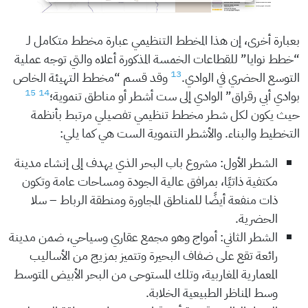
بعبارة أخرى، إن هذا المخطط التنظيمي عبارة مخطط متكامل لـ
“خطط نوايا” للقطاعات الخمسة المذكورة أعلاه والتي توجه عملية
13
التوسع الحضري في الوادي.
وقد قسم “مخطط التهيئة الخاص
15
14
بوادي أبي رقراق” الوادي إلى ست أشطر أو مناطق تنموية؛
حيث يكون لكل شطر مخطط تنظيمي تفصيلي مرتبط بأنظمة
التخطيط والبناء. والأشطر التنموية الست هي كما يلي:
الشطر الأول: مشروع باب البحر الذي يهدف إلى إنشاء مدينة
مكتفية ذاتيًا، بمرافق عالية الجودة ومساحات عامة وتكون
ذات منفعة أيضًا للمناطق المجاورة ومنطقة الرباط – سلا
الحضرية.
الشطر الثاني: أمواج وهو مجمع عقاري وسياحي، ضمن مدينة
رائعة تقع على ضفاف البحيرة وتتميز بمزيج من الأساليب
المعمارية المغاربية، وتلك المستوحى من البحر الأبيض المتوسط
وسط المناظر الطبيعية الخلابة.