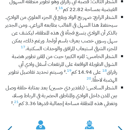
الشطر الثالث: قصبة أبي رقراق وهو تطوير منطقة السهول
16
الفيضية بمساحة 22.82 كم².
الشطر الرابع: صهريج الواد ويقع في الجزء العلوي من الوادي.
سيحتفظ هذا السهل في الغالب بطابعه الزراعي. ومن الجدير
بالذكر أن الوادي يتسع فجأة في هذه المنطقة، ليكشف عن
سهل رسوبي خصب يعرف باسم أولجا. ورغم ذلك، يمكن
17
للجزء الشرقي استيعاب المرافق والوحدات السكنية.
الشطر الخامس: المنزه الكبير؛ حيث من المقرر تطوير هضبة
الشول الطويلة الواقعة على المرتفعات أسفل وادي أبي
19
18
رقراق
على 14.94 كم².
وسيتم تحديد تفاصيل تطوير
20
الهضبة لاحقًا.
الشطر السادس: (بلفدير دي حسين) يعد بمثابة حلقة وصل
بين المدن داخل الوادي والمناطق الحضرية في الرباط وسلا،
21
وتغطي هذه المنطقة مساحة إجمالية قدرها 3.36 كم².