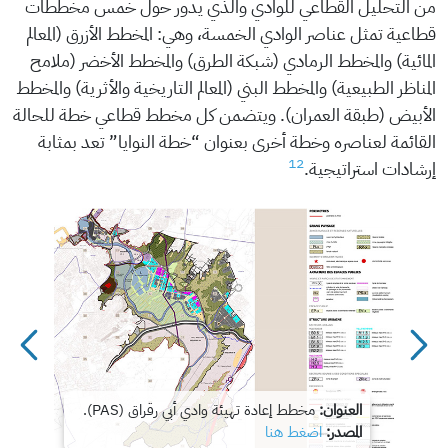
من التحليل القطاعي للوادي والذي يدور حول خمس مخططات
قطاعية تمثل عناصر الوادي الخمسة، وهي: المخطط الأزرق (المعالم
المائية) والمخطط الرمادي (شبكة الطرق) والمخطط الأخضر (ملامح
المناظر الطبيعية) والمخطط البني (المعالم التاريخية والأثرية) والمخطط
الأبيض (طبقة العمران). ويتضمن كل مخطط قطاعي خطة للحالة
القائمة لعناصره وخطة أخرى بعنوان “خطة النوايا” تعد بمثابة
12
إرشادات استراتيجية.
يئة
العنوان:
مخطط إعادة تهيئة وادي أبي رقراق (PAS).
المصدر:
اضغط هنا