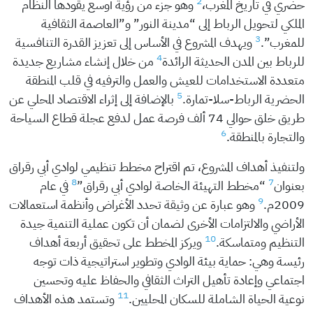
2
حضري في تاريخ المغرب،
وهو جزء من رؤية أوسع يقودها النظام
الملكي لتحويل الرباط إلى “مدينة النور” و”العاصمة الثقافية
3
للمغرب”.
ويهدف المشروع في الأساس إلى تعزيز القدرة التنافسية
4
للرباط بين المدن الحديثة الرائدة
من خلال إنشاء مشاريع جديدة
متعددة الاستخدامات للعيش والعمل والترفيه في قلب المنطقة
5
الحضرية الرباط-سلا-تمارة.
بالإضافة إلى إثراء الاقتصاد المحلي عن
طريق خلق حوالي 74 ألف فرصة عمل لدفع عجلة قطاع السياحة
6
والتجارة بالمنطقة.
ولتنفيذ أهداف المشروع، تم اقتراح مخطط تنظيمي لوادي أبي رقراق
8
7
بعنوان
“مخطط التهيئة الخاصة لوادي أبي رقراق”
في عام
9
2009م.
وهو عبارة عن وثيقة تحدد الأغراض وأنظمة استعمالات
الأراضي والالتزامات الأخرى لضمان أن تكون عملية التنمية جيدة
10
التنظيم ومتماسكة.
ويركز المخطط على تحقيق أربعة أهداف
رئيسة وهي: حماية بيئة الوادي وتطوير استراتيجية ذات توجه
اجتماعي وإعادة تأهيل التراث الثقافي والحفاظ عليه وتحسين
11
نوعية الحياة الشاملة للسكان المحليين.
وتستمد هذه الأهداف