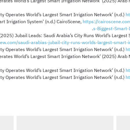
ht
https://cairoscene.co
s-Biggest-Smart-
2025) Jubail Leads: Saudi Arabia’s City Runs World’s Largest 
ew.com/saudi-arabias-jubail-city-runs-worlds-largest-smart-i
ht
ht
ht