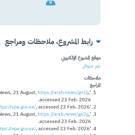
رابط المشروع، ملاحظات ومراجع
موقع المشروع الإلكتروني
غير متوفر
ملاحظات
المراجع
https://arab.news/gn2jj
,
‘Saudi Arabia’s Jubail Industrial City Operates World’s Largest Smart Irrigation Network’ (2025) Arab News, 21 August,
accessed 23 Feb. 2026.
tps://spa.gov.sa/
, accessed 23 Feb. 2026.
‘Jubail Industrial City Operates World’s Largest Smart Irrigation Network’ (n.d.)
https://arab.news/gn2jj
,
‘Saudi Arabia’s Jubail Industrial City Operates World’s Largest Smart Irrigation Network’ (2025) Arab News, 21 August,
accessed 23 Feb. 2026.
tps://spa.gov.sa/
, accessed 23 Feb. 2026.
‘Jubail Industrial City Operates World’s Largest Smart Irrigation Network’ (n.d.)