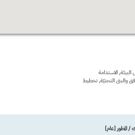
البيئة, الاستدامة
رافق والبنى التحتيّة, تخطيط
ك / المطور [عام]