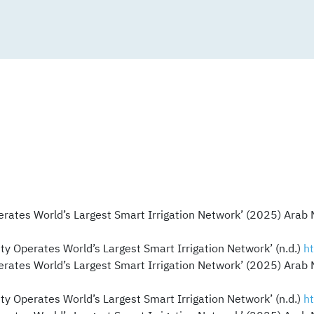
ht
ht