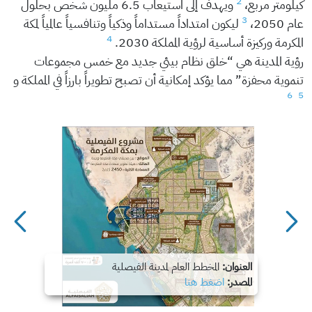
2
كيلومتر مربع،
ويهدف إلى استيعاب 6.5 مليون شخص بحلول
3
عام 2050،
ليكون امتداداً مستداماً وذكياً وتنافسياً عالمياً لمكة
4
المكرمة وركيزة أساسية لرؤية المملكة 2030.
رؤية المدينة هي “خلق نظام بيئي جديد مع خمس مجموعات
تنموية محفزة” مما يؤكد إمكانية أن تصبح تطويراً بارزاً في المملكة و
6
5
العنوان:
المخطط العام لمدينة الفيصلية
المصدر:
اضغط هنا