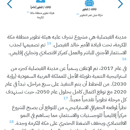
المالك / المطور [عام]
المالك / المطور
21
24
هيئة تطوير منطقة مكة
22
شركة جبل عمر للتطوير
المكرمة
مدينة الفيصلية هي مشروع تشرف عليه هيئة تطوير منطقة مكة
15
المكرمة، تحت قيادة الأمير خالد الفيصل.
تم تصميمها لجذب
الاستثمار الأجنبي المباشر والعمل كمركز اقتصادي وتجاري إقليمي.
16
في عام 2017، تم الإعلان رسمياً عن مدينة الفيصلية كجزء من
استراتيجية التنمية طويلة الأجل للمملكة العربية السعودية (رؤية
2030). من المخطط أن يتم التنفيذ على سبع مراحل، تبدأ في عام
2020 مع توقع اكتمال كامل بحلول عام 2050، حيث تستهدف
17
كل مرحلة تطويراً تقدمياً معيناً.
نظراً لموقعه الجغرافي الاستراتيجي، من المتوقع أن يصبح المشروع
مركزاً إقليمياً للوجستيات والاستثمار، مما يساهم في النمو
18
الاقتصادي ويخفف الضغط الحضري على مكة المكرمة وجدة.