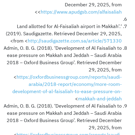
December 29, 2025, from
>
<
https://www.apudgsb.com/alfaisaliah
‘Land allotted for Al-Faisaliah airport in Makkah’.
(2019). Saudigazette. Retrieved December 29, 2025,
>
from <
http://saudigazette.com.sa/article/571330
Admin, O. B. G. (2018). ‘Development of Al Faisaliah to
ease pressure on Makkah and Jeddah – Saudi Arabia
2018 – Oxford Business Group’. Retrieved December
29, 2025, from
<
https://oxfordbusinessgroup.com/reports/saudi-
arabia/2018-report/economy/more-room-
development-of-al-faisaliah-to-ease-pressure-on-
>
makkah-and-jeddah
Admin, O. B. G. (2018). ‘Development of Al Faisaliah to
ease pressure on Makkah and Jeddah – Saudi Arabia
2018 – Oxford Business Group’. Retrieved December
29, 2025, from
<
https://oxfordbusinessgroup.com/reports/saudi-