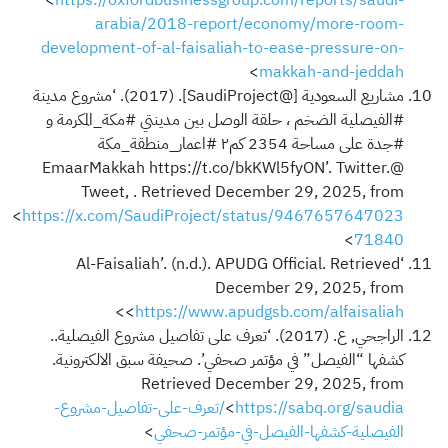
arabia/2018-report/economy/more-room-
development-of-al-faisaliah-to-ease-pressure-on-
>
makkah-and-jeddah
مشاريع السعودية [@SaudiProject]. (2017). ‘مشروع مدينة
#الفيصلية الضخم ، حلقة الوصل بين مدينتي #مكة_المكرمة و
#جدة على مساحة 2354 كم٢ #اعمار_منطقة_مكة
@EmaarMakkah https://t.co/bkKWl5fyON’. Twitter.
Tweet, . Retrieved December 29, 2025, from
<
https://x.com/SaudiProject/status/9467657647023
>
71840
‘Al-Faisaliah’. (n.d.). APUDG Official. Retrieved
December 29, 2025, from
>
<
https://www.apudgsb.com/alfaisaliah
الراجحي, ع. (2017). ‘تعرف على تفاصيل مشروع الفيصلية..
كشفها “الفيصل” في مؤتمر صحفي’. صحيفة سبق الالكترونية.
Retrieved December 29, 2025, from
<
https://sabq.org/saudia/تعرف-على-تفاصيل-مشروع-
الفيصلية-كشفها-الفيصل-في-مؤتمر-صحفي
>