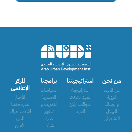
من نحن
استراتيجيتنا
برامجنا
المركز
الإعلامي
عن المعهد
استراتيجية
السياسات
الرؤية
المعهد 2025
الحضرية
الأخبار
والرسالة
مجالات تركيز
التدريب و
نشرة مدننا
الهيكل
المعهد
تطوير
لقاءات حراك
التشغيلي
القدرات
المدن
الشراكات
الأمين