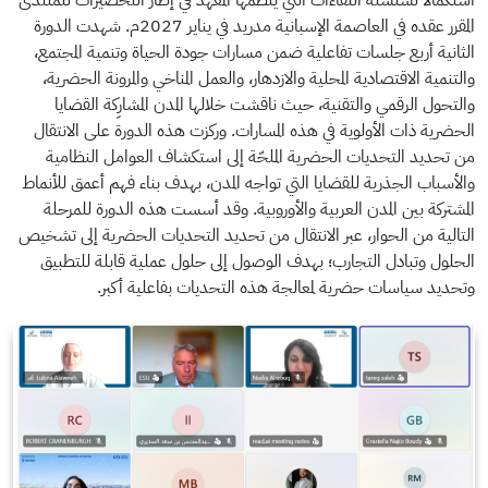
استكمالًا لسلسلة اللقاءات التي ينظمها المعهد في إطار التحضيرات للمنتدى
المقرر عقده في العاصمة الإسبانية مدريد في يناير 2027م.
شهدت الدورة
الثانية أربع جلسات تفاعلية ضمن مسارات جودة الحياة وتنمية المجتمع،
والتنمية الاقتصادية المحلية والازدهار، والعمل المناخي والمرونة الحضرية،
والتحول الرقمي والتقنية، حيث ناقشت خلالها المدن المشارِكة القضايا
الحضرية ذات الأولوية في هذه المسارات.
وركزت هذه الدورة على الانتقال
من تحديد التحديات الحضرية الملحّة إلى استكشاف العوامل النظامية
والأسباب الجذرية للقضايا التي تواجه المدن، بهدف بناء فهم أعمق للأنماط
المشتركة بين المدن العربية والأوروبية.
وقد أسست هذه الدورة للمرحلة
التالية من الحوار، عبر الانتقال من تحديد التحديات الحضرية إلى تشخيص
الحلول وتبادل التجارب؛ بهدف الوصول إلى حلول عملية قابلة للتطبيق
وتحديد سياسات حضرية لمعالجة هذه التحديات بفاعلية أكبر.