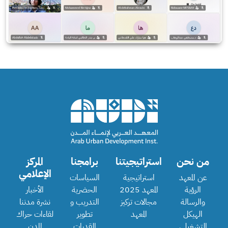
من نحن
استراتيجيتنا
برامجنا
المركز
الإعلامي
عن المعهد
استراتيجية
السياسات
الرؤية
المعهد 2025
الحضرية
الأخبار
والرسالة
مجالات تركيز
التدريب و
نشرة مدننا
الهيكل
المعهد
تطوير
لقاءات حراك
التشغيلي
القدرات
المدن