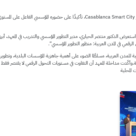
شارك المعهد العربي لإنماء المدن في الدورة التاسعة من مؤتمر Casablanca Smart City، 
عرض الدكتور منتصر الحياري، مدير التطوير المؤسسي والتدريب في المعهد، أبر
رقمي في المدن العربية: منظور التطوير المؤسسي”.
ية للمدن العربية، مسلطًا الضوء على أهمية جاهزية المؤسسات البلدية، وتطوير
.وأكّدت مداخلة المعهد أن التفاوت في مستويات التحول الرقمي لا يقتصر فقط على ا
 المحلية