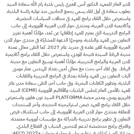
المدير العام للمعهد الدكتور أنس المغيري رئيس بلدية رام الله سعادة السيد
يعقوب سعادة في أول لقاء رسمي يجمع الجانبين منذ توليه رئاسة البلدية،
واستعرض خلال اللقاء برامج المعهد في مجالات السياسات الحضرية،
وأكاديمية المدن العربية، ومنتدى حوار المدن العربية الأوروبية، إلى جانب
البرامج التدريبية التي يعتزم المعهد إطلاقها عن بُعد، مؤكدًا أهمية تعزيز
التعاون بين المعهد والبلدية، وموجهًا الدعوة للمشاركة في منتدى حوار المدن
العربية الأوروبية المقرر عقده في مدريد عام 2027.
كما التقى معالي عمدة
مدينة الرباط السيدة فتيحة المودني، واستعرض خلال اللقاء برامج أكاديمية
المدن العربية والبرامج التدريبية، مؤكدًا أهمية توسيع التعاون مع مدينة
الرباط. وفي لقاء آخر، بحث مع معالي أمين بغداد المهندس عمار موسى
آليات التعاون بين المعهد وأمانة بغداد في البرامج التدريبية واللقاءات
البلدية، وتطوير الكفاءات البشرية.
وفي جانب آخر، التقى سعادة مدير عام
المعهد بالأمين العام لمجلس البلديات والأقاليم الأوروبية (CEMR) السيد
فابريزيو روسي، ومدير منصة PLATFORMA السيد تون هاوزر، واستعرض
خلال اللقاء برامج المعهد ضمن استراتيجيته الجديدة، وآخر المستجدات
المتعلقة بمنتدى حوار المدن العربية الأوروبية، إلى جانب استكشاف فرص
التعاون في تطوير برامج تدريبية بالشراكة مع مؤسسات أوروبية معتمدة،
واقتراح برامج متخصصة لدعم المنتخبين الشباب في القطاع البلدي.
وشارك المعهد كذلك في تنظيم جلسة حوارية بعنوان: «AECD 2027: