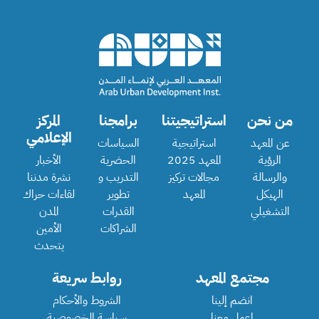
من نحن
استراتيجيتنا
برامجنا
المركز
الإعلامي
عن المعهد
استراتيجية
السياسات
الرؤية
المعهد 2025
الحضرية
الأخبار
والرسالة
مجالات تركيز
التدريب و
نشرة مدننا
الهيكل
المعهد
تطوير
لقاءات حراك
التشغيلي
القدرات
المدن
الشراكات
الأمين
يتحدث
مجتمع المعهد
روابط سريعة
انضم إلينا
الشروط والأحكام
اعمل معنا
سياسة الخصوصية