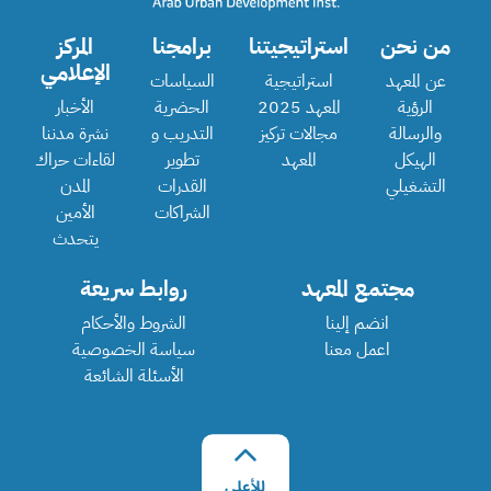
من نحن
استراتيجيتنا
برامجنا
المركز
الإعلامي
عن المعهد
استراتيجية
السياسات
الرؤية
المعهد 2025
الحضرية
الأخبار
والرسالة
مجالات تركيز
التدريب و
نشرة مدننا
الهيكل
المعهد
تطوير
لقاءات حراك
التشغيلي
القدرات
المدن
الشراكات
الأمين
يتحدث
مجتمع المعهد
روابط سريعة
انضم إلينا
الشروط والأحكام
اعمل معنا
سياسة الخصوصية
الأسئلة الشائعة