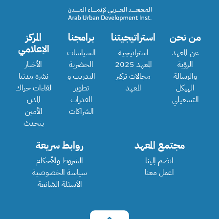
من نحن
استراتيجيتنا
برامجنا
المركز
الإعلامي
عن المعهد
استراتيجية
السياسات
الرؤية
المعهد 2025
الحضرية
الأخبار
والرسالة
مجالات تركيز
التدريب و
نشرة مدننا
الهيكل
المعهد
تطوير
لقاءات حراك
التشغيلي
القدرات
المدن
الشراكات
الأمين
يتحدث
مجتمع المعهد
روابط سريعة
انضم إلينا
الشروط والأحكام
اعمل معنا
سياسة الخصوصية
الأسئلة الشائعة