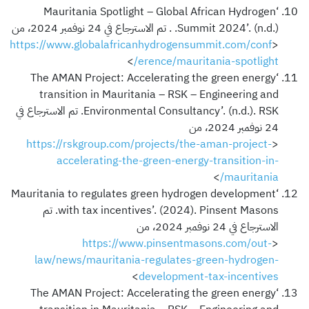
‘Mauritania Spotlight – Global African Hydrogen
Summit 2024’. (n.d.). . تم الاسترجاع في 24 نوفمبر 2024، من
https://www.globalafricanhydrogensummit.com/conf
<
>
erence/mauritania-spotlight/
‘The AMAN Project: Accelerating the green energy
transition in Mauritania – RSK – Engineering and
Environmental Consultancy’. (n.d.). RSK. تم الاسترجاع في
24 نوفمبر 2024، من
https://rskgroup.com/projects/the-aman-project-
<
accelerating-the-green-energy-transition-in-
>
mauritania/
‘Mauritania to regulates green hydrogen development
with tax incentives’. (2024). Pinsent Masons. تم
الاسترجاع في 24 نوفمبر 2024، من
https://www.pinsentmasons.com/out-
<
law/news/mauritania-regulates-green-hydrogen-
>
development-tax-incentives
‘The AMAN Project: Accelerating the green energy