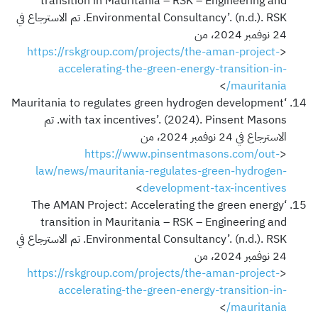
transition in Mauritania – RSK – Engineering and
Environmental Consultancy’. (n.d.). RSK. تم الاسترجاع في
24 نوفمبر 2024، من
https://rskgroup.com/projects/the-aman-project-
<
accelerating-the-green-energy-transition-in-
>
mauritania/
‘Mauritania to regulates green hydrogen development
with tax incentives’. (2024). Pinsent Masons. تم
الاسترجاع في 24 نوفمبر 2024، من
https://www.pinsentmasons.com/out-
<
law/news/mauritania-regulates-green-hydrogen-
>
development-tax-incentives
‘The AMAN Project: Accelerating the green energy
transition in Mauritania – RSK – Engineering and
Environmental Consultancy’. (n.d.). RSK. تم الاسترجاع في
24 نوفمبر 2024، من
https://rskgroup.com/projects/the-aman-project-
<
accelerating-the-green-energy-transition-in-
>
mauritania/