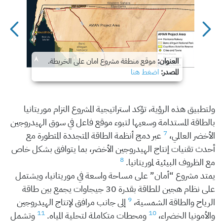
العنوان:
موقع منطقة مشروع امان على الخريطة.
المصدر:
اضغط هنا
ولتطبيق هذه الرؤية، تؤكد استراتيجية المشروع التزام موريتانيا
بالطاقة المستدامة وسعيها لتبوء موقع فاعل في سوق الهيدروجين
7
الأخضر العالمي،
عبر دمج أنظمة الطاقة المتجددة المتطورة مع
أحدث تقنيات إنتاج الهيدروجين الأخضر، بما يتوافق بشكل خاص
8
مع الظروف البيئية لموريتانيا.
يمتد مشروع “أمان” على مساحة واسعة في موريتانيا، ويشتمل
على نظام هجين للطاقة بقدرة 30 جيجاوات يجمع بين طاقة
9
الرياح والطاقة الشمسية،
إلى جانب مرافق لإنتاج الهيدروجين
11
10
والأمونيا الخضراء،
ومحطات متكاملة لتحلية المياه.
وتشمل