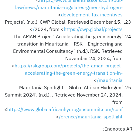
<
https://www.pinsentmasons.com/out-
law/news/mauritania-regulates-green-hydrogen-
>
development-tax-incentives
‘Projects’. (n.d.). CWP Global. Retrieved December 15,
>
2024, from <
https://cwp.global/projects/
‘The AMAN Project: Accelerating the green energy
transition in Mauritania – RSK – Engineering and
Environmental Consultancy’. (n.d.). RSK. Retrieved
November 24, 2024, from
<
https://rskgroup.com/projects/the-aman-project-
accelerating-the-green-energy-transition-in-
>
mauritania/
‘Mauritania Spotlight – Global African Hydrogen
Summit 2024’. (n.d.). . Retrieved November 24, 2024,
from
<
https://www.globalafricanhydrogensummit.com/conf
>
erence/mauritania-spotlight/
Endnotes AR: