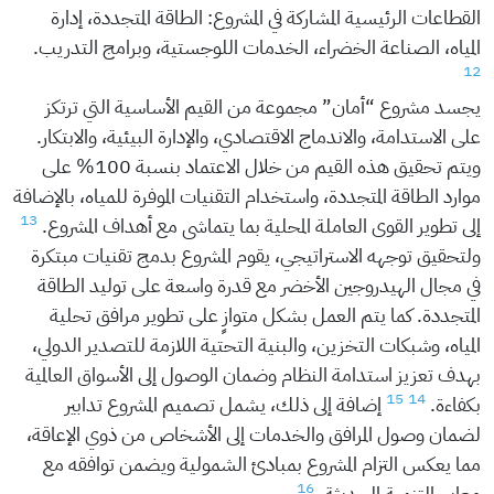
القطاعات الرئيسية المشاركة في المشروع: الطاقة المتجددة، إدارة
المياه، الصناعة الخضراء، الخدمات اللوجستية، وبرامج التدريب.
12
يجسد مشروع “أمان” مجموعة من القيم الأساسية التي ترتكز
على الاستدامة، والاندماج الاقتصادي، والإدارة البيئية، والابتكار.
ويتم تحقيق هذه القيم من خلال الاعتماد بنسبة 100% على
موارد الطاقة المتجددة، واستخدام التقنيات الموفرة للمياه، بالإضافة
13
إلى تطوير القوى العاملة المحلية بما يتماشى مع أهداف المشروع.
ولتحقيق توجهه الاستراتيجي، يقوم المشروع بدمج تقنيات مبتكرة
في مجال الهيدروجين الأخضر مع قدرة واسعة على توليد الطاقة
المتجددة. كما يتم العمل بشكل متوازٍ على تطوير مرافق تحلية
المياه، وشبكات التخزين، والبنية التحتية اللازمة للتصدير الدولي،
بهدف تعزيز استدامة النظام وضمان الوصول إلى الأسواق العالمية
15
14
بكفاءة.
إضافة إلى ذلك، يشمل تصميم المشروع تدابير
لضمان وصول المرافق والخدمات إلى الأشخاص من ذوي الإعاقة،
مما يعكس التزام المشروع بمبادئ الشمولية ويضمن توافقه مع
16
معايير التنمية الحديثة.