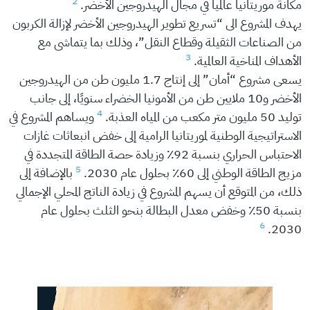
2
مكانة موريتانيا عالمياً في مجال الهيدروجين الأخضر.
يهدف المشروع الى “تسريع تطوير الهيدروجين الأخضر لإزالة الكربون
من الصناعات الثقيلة وقطاع النقل”، وذلك بما يتماشى مع
3
الأهداف المناخية العالمية.
يسعى مشروع “أمان” إلى إنتاج 1.7 مليون طن من الهيدروجين
الأخضر و10 ملايين طن من الأمونيا الخضراء سنويًا، إلى جانب
4
توليد 50 مليون متر مكعب من المياه العذبة.
ويساهم المشروع في
الاستراتيجية الوطنية لموريتانيا الرامية إلى خفض انبعاثات غازات
الاحتباس الحراري بنسبة 92٪ وزيادة حصة الطاقة المتجددة في
5
مزيج الطاقة الوطني إلى 60٪ بحلول عام 2030.
بالإضافة إلى
ذلك، من المتوقع أن يسهم المشروع في زيادة الناتج المحلي الإجمالي
بنسبة 50٪ وخفض معدل البطالة بنحو الثلث بحلول عام
6
2030.