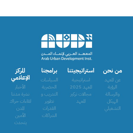
من نحن
استراتيجيتنا
برامجنا
المركز
الإعلامي
عن المعهد
استراتيجية
السياسات
الرؤية
المعهد 2025
الحضرية
الأخبار
والرسالة
مجالات تركيز
التدريب و
نشرة مدننا
الهيكل
المعهد
تطوير
لقاءات حراك
التشغيلي
القدرات
المدن
الشراكات
الأمين
يتحدث