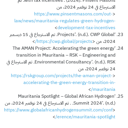
with tax incentives’. (2024). Pinsent Masons. تم
الاسترجاع في 24 نوفمبر 2024، من
https://www.pinsentmasons.com/out-
<
law/news/mauritania-regulates-green-hydrogen-
>
development-tax-incentives
‘Projects’. (n.d.). CWP Global. تم الاسترجاع في 15 ديسمبر
2024، من <
https://cwp.global/projects/
>
‘The AMAN Project: Accelerating the green energy
transition in Mauritania – RSK – Engineering and
Environmental Consultancy’. (n.d.). RSK. تم الاسترجاع في
24 نوفمبر 2024، من
https://rskgroup.com/projects/the-aman-project-
<
accelerating-the-green-energy-transition-in-
>
mauritania/
‘Mauritania Spotlight – Global African Hydrogen
Summit 2024’. (n.d.). . تم الاسترجاع في 24 نوفمبر 2024، من
https://www.globalafricanhydrogensummit.com/conf
<
>
erence/mauritania-spotlight/