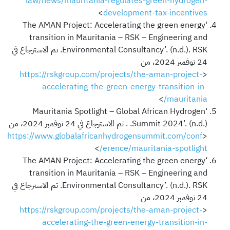
law/news/mauritania-regulates-green-hydrogen-
>
development-tax-incentives
‘The AMAN Project: Accelerating the green energy
transition in Mauritania – RSK – Engineering and
Environmental Consultancy’. (n.d.). RSK. تم الاسترجاع في
24 نوفمبر 2024، من
https://rskgroup.com/projects/the-aman-project-
<
accelerating-the-green-energy-transition-in-
>
mauritania/
‘Mauritania Spotlight – Global African Hydrogen
Summit 2024’. (n.d.). . تم الاسترجاع في 24 نوفمبر 2024، من
https://www.globalafricanhydrogensummit.com/conf
<
>
erence/mauritania-spotlight/
‘The AMAN Project: Accelerating the green energy
transition in Mauritania – RSK – Engineering and
Environmental Consultancy’. (n.d.). RSK. تم الاسترجاع في
24 نوفمبر 2024، من
https://rskgroup.com/projects/the-aman-project-
<
accelerating-the-green-energy-transition-in-