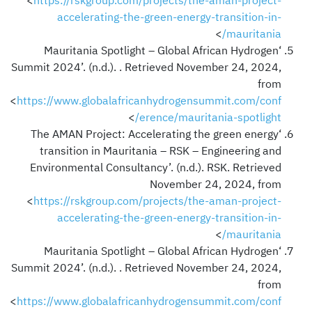
<
https://rskgroup.com/projects/the-aman-project-
accelerating-the-green-energy-transition-in-
>
mauritania/
‘Mauritania Spotlight – Global African Hydrogen
Summit 2024’. (n.d.). . Retrieved November 24, 2024,
from
<
https://www.globalafricanhydrogensummit.com/conf
>
erence/mauritania-spotlight/
‘The AMAN Project: Accelerating the green energy
transition in Mauritania – RSK – Engineering and
Environmental Consultancy’. (n.d.). RSK. Retrieved
November 24, 2024, from
<
https://rskgroup.com/projects/the-aman-project-
accelerating-the-green-energy-transition-in-
>
mauritania/
‘Mauritania Spotlight – Global African Hydrogen
Summit 2024’. (n.d.). . Retrieved November 24, 2024,
from
<
https://www.globalafricanhydrogensummit.com/conf