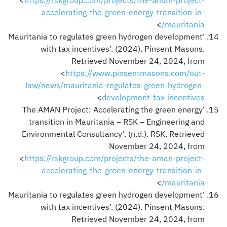
<
https://rskgroup.com/projects/the-aman-project-
accelerating-the-green-energy-transition-in-
>
mauritania/
‘Mauritania to regulates green hydrogen development
with tax incentives’. (2024). Pinsent Masons.
Retrieved November 24, 2024, from
<
https://www.pinsentmasons.com/out-
law/news/mauritania-regulates-green-hydrogen-
>
development-tax-incentives
‘The AMAN Project: Accelerating the green energy
transition in Mauritania – RSK – Engineering and
Environmental Consultancy’. (n.d.). RSK. Retrieved
November 24, 2024, from
<
https://rskgroup.com/projects/the-aman-project-
accelerating-the-green-energy-transition-in-
>
mauritania/
‘Mauritania to regulates green hydrogen development
with tax incentives’. (2024). Pinsent Masons.
Retrieved November 24, 2024, from