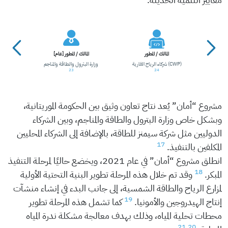
المالك / المطور
المالك / المطور [عام]
دروجين
شركاء الرياح القارية (CWP)
وزارة البترول والطاقة والمناجم
23
24
مشروع “أمان” يُعد نتاج تعاون وثيق بين الحكومة الموريتانية،
وبشكل خاص وزارة البترول والطاقة والمناجم، وبين الشركاء
الدوليين مثل شركة سيمنز للطاقة، بالإضافة إلى الشركاء المحليين
17
المكلفين بالتنفيذ.
انطلق مشروع “أمان” في عام 2021، ويخضع حاليًا لمرحلة التنفيذ
18
المبكر.
وقد تم خلال هذه المرحلة تطوير البنية التحتية الأولية
لمزارع الرياح والطاقة الشمسية، إلى جانب البدء في إنشاء منشآت
19
إنتاج الهيدروجين والأمونيا.
كما تشمل هذه المرحلة تطوير
محطات تحلية المياه، وذلك بهدف معالجة مشكلة ندرة المياه
21
20