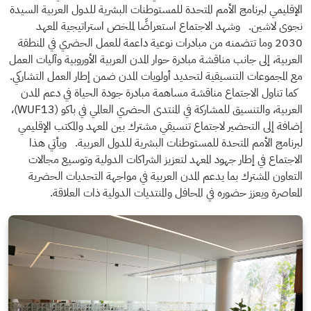
الإقليمي لبرنامج الأمم المتحدة للمستوطنات البشرية للدول العربية السيدة
نجوى لاشين.
وشهد الاجتماع استعراضًا لملخص استراتيجية المعهد
2030 وما تتضمنه من مبادرات نوعية داعمة للعمل الحضري في المنطقة
العربية، إلى جانب مناقشة مبادرة حوار المدن العربية الأوروبية وآليات العمل
مع المجموعات التنسيقية لتحديد أولويات المدن ضمن إطار العمل التشاركي.
كما تناول الاجتماع مناقشة مساهمة مبادرة جودة الحياة في دعم المدن
العربية، والتنسيق للمشاركة في المنتدى الحضري العالمي في باكو (WUF13)،
إضافة إلى التحضير لاجتماع تنسيقي مشترك بين المعهد والمكتب الإقليمي
لبرنامج الأمم المتحدة للمستوطنات البشرية للدول العربية.
ويأتي هذا
الاجتماع في إطار جهود المعهد لتعزيز الشراكات الدولية وتوسيع مجالات
التعاون المشترك بما يدعم المدن العربية في مواجهة التحديات الحضرية
المعاصرة ويعزز حضوره في المحافل والمنتديات الدولية ذات العلاقة.