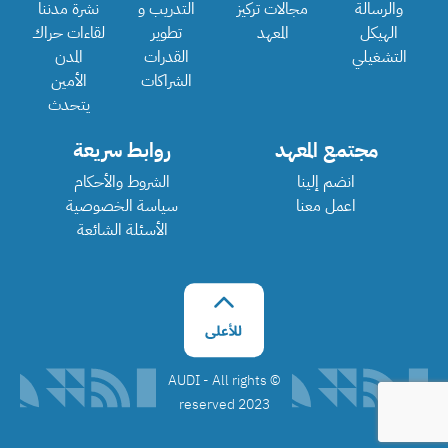
والرسالة
مجالات تركيز
التدريب و
نشرة مدننا
الهيكل
المعهد
تطوير
لقاءات حراك
التشغيلي
القدرات
المدن
الشراكات
الأمين
يتحدث
مجتمع المعهد
روابط سريعة
انضم إلينا
الشروط والأحكام
اعمل معنا
سياسة الخصوصية
الأسئلة الشائعة
©️ AUDI - All rights
reserved 2023