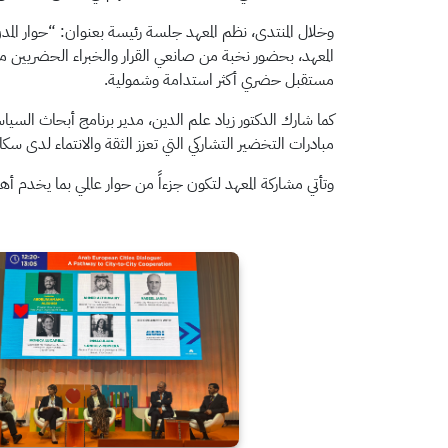
وخلال المنتدى، نظم المعهد جلسة رئيسة بعنوان: “حوار المدن
المعهد، بحضور نخبة من صانعي القرار والخبراء الحضريين من 
مستقبل حضري أكثر استدامة وشمولية.
كما شارك الدكتور زياد علم الدين، مدير برنامج أبحاث ال
مبادرات التخضير التشاركي التي تعزز الثقة والانتماء لدى سكا
وتأتي مشاركة المعهد لتكون جزءاً من حوار عالمي بما يخدم أه