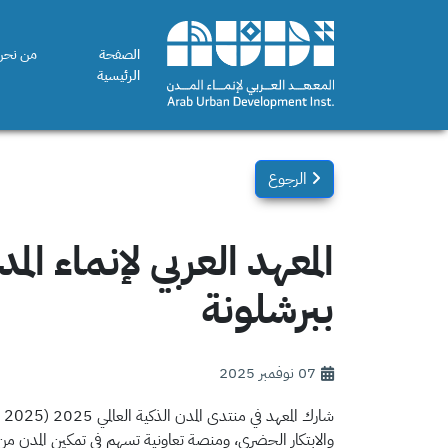
الصفحة
من نحن
الرئيسية
الرجوع
المعهد العربي لإنماء ال
ببرشلونة
07 نوفمبر 2025
شارك المعهد في منتدى المدن الذكية العالمي 2025 (SCEWC 2025) والذي انعقد في مدينة برشلونة
والابتكار الحضري، ومنصة تعاونية تسهم في تمكين المدن من م