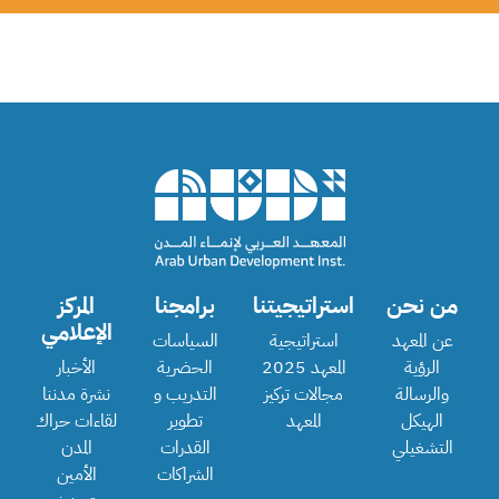
من نحن
استراتيجيتنا
برامجنا
المركز
الإعلامي
عن المعهد
استراتيجية
السياسات
الرؤية
المعهد 2025
الحضرية
الأخبار
والرسالة
مجالات تركيز
التدريب و
نشرة مدننا
الهيكل
المعهد
تطوير
لقاءات حراك
التشغيلي
القدرات
المدن
الشراكات
الأمين