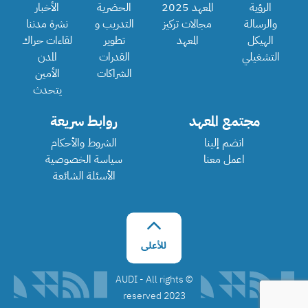
الرؤية
المعهد 2025
الحضرية
الأخبار
والرسالة
مجالات تركيز
التدريب و
نشرة مدننا
الهيكل
المعهد
تطوير
لقاءات حراك
التشغيلي
القدرات
المدن
الشراكات
الأمين
يتحدث
مجتمع المعهد
روابط سريعة
انضم إلينا
الشروط والأحكام
اعمل معنا
سياسة الخصوصية
الأسئلة الشائعة
©️ AUDI - All rights
reserved 2023