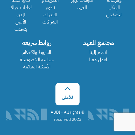
والرسالة
مجالات تركيز
التدريب و
نشرة مدننا
الهيكل
المعهد
تطوير
لقاءات حراك
التشغيلي
القدرات
المدن
الشراكات
الأمين
يتحدث
مجتمع المعهد
روابط سريعة
انضم إلينا
الشروط والأحكام
اعمل معنا
سياسة الخصوصية
الأسئلة الشائعة
©️ AUDI - All rights
reserved 2023