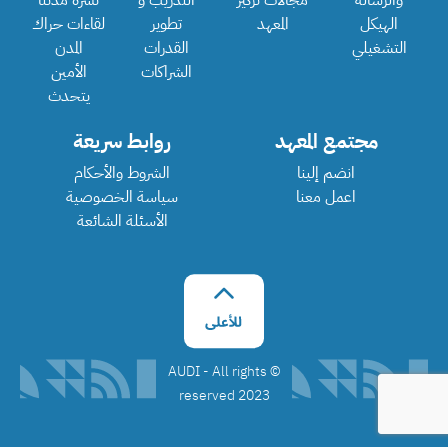
والرسالة
مجالات تركيز
التدريب و
نشرة مدننا
الهيكل
المعهد
تطوير
لقاءات حراك
التشغيلي
القدرات
المدن
الشراكات
الأمين
يتحدث
مجتمع المعهد
روابط سريعة
انضم إلينا
الشروط والأحكام
اعمل معنا
سياسة الخصوصية
الأسئلة الشائعة
©️ AUDI - All rights
reserved 2023