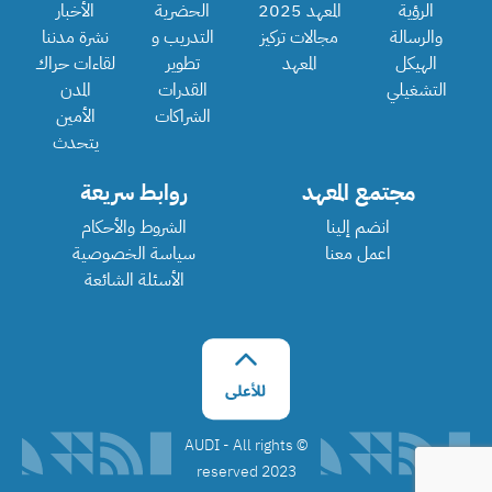
الرؤية
المعهد 2025
الحضرية
الأخبار
والرسالة
مجالات تركيز
التدريب و
نشرة مدننا
الهيكل
المعهد
تطوير
لقاءات حراك
التشغيلي
القدرات
المدن
الشراكات
الأمين
يتحدث
مجتمع المعهد
روابط سريعة
انضم إلينا
الشروط والأحكام
اعمل معنا
سياسة الخصوصية
الأسئلة الشائعة
©️ AUDI - All rights
reserved 2023