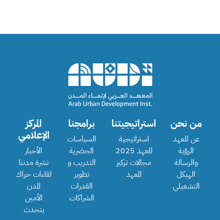
من نحن
استراتيجيتنا
برامجنا
المركز
الإعلامي
عن المعهد
استراتيجية
السياسات
الرؤية
المعهد 2025
الحضرية
الأخبار
والرسالة
مجالات تركيز
التدريب و
نشرة مدننا
الهيكل
المعهد
تطوير
لقاءات حراك
التشغيلي
القدرات
المدن
الشراكات
الأمين
يتحدث