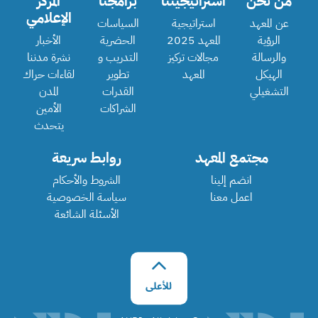
من نحن
استراتيجيتنا
برامجنا
المركز
الإعلامي
عن المعهد
استراتيجية
السياسات
الرؤية
المعهد 2025
الحضرية
الأخبار
والرسالة
مجالات تركيز
التدريب و
نشرة مدننا
الهيكل
المعهد
تطوير
لقاءات حراك
التشغيلي
القدرات
المدن
الشراكات
الأمين
يتحدث
مجتمع المعهد
روابط سريعة
انضم إلينا
الشروط والأحكام
اعمل معنا
سياسة الخصوصية
الأسئلة الشائعة