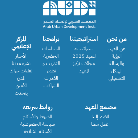
من نحن
استراتيجيتنا
برامجنا
المركز
الإعلامي
عن المعهد
استراتيجية
السياسات
الرؤية
المعهد 2025
الحضرية
الأخبار
والرسالة
مجالات تركيز
التدريب و
نشرة مدننا
الهيكل
المعهد
تطوير
لقاءات حراك
التشغيلي
القدرات
المدن
الشراكات
الأمين
يتحدث
مجتمع المعهد
روابط سريعة
انضم إلينا
الشروط والأحكام
اعمل معنا
سياسة الخصوصية
الأسئلة الشائعة