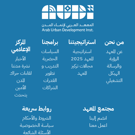
من نحن
استراتيجيتنا
برامجنا
المركز
الإعلامي
عن المعهد
استراتيجية
السياسات
الرؤية
المعهد 2025
الحضرية
الأخبار
والرسالة
مجالات تركيز
التدريب و
نشرة مدننا
الهيكل
المعهد
تطوير
لقاءات حراك
التشغيلي
القدرات
المدن
الشراكات
الأمين
يتحدث
مجتمع المعهد
روابط سريعة
انضم إلينا
الشروط والأحكام
اعمل معنا
سياسة الخصوصية
الأسئلة الشائعة