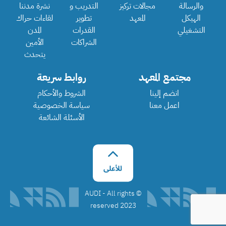
والرسالة
مجالات تركيز
التدريب و
نشرة مدننا
الهيكل
المعهد
تطوير
لقاءات حراك
التشغيلي
القدرات
المدن
الشراكات
الأمين
يتحدث
مجتمع المعهد
روابط سريعة
انضم إلينا
الشروط والأحكام
اعمل معنا
سياسة الخصوصية
الأسئلة الشائعة
©️ AUDI - All rights
reserved 2023