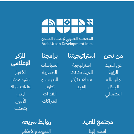
من نحن
استراتيجيتنا
برامجنا
المركز
الإعلامي
عن المعهد
استراتيجية
السياسات
الرؤية
المعهد 2025
الحضرية
الأخبار
والرسالة
مجالات تركيز
التدريب و
نشرة مدننا
الهيكل
المعهد
تطوير
لقاءات حراك
التشغيلي
القدرات
المدن
الشراكات
الأمين
يتحدث
مجتمع المعهد
روابط سريعة
انضم إلينا
الشروط والأحكام