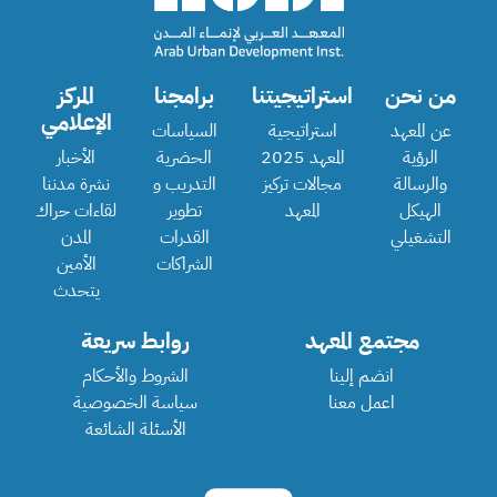
من نحن
استراتيجيتنا
برامجنا
المركز
الإعلامي
عن المعهد
استراتيجية
السياسات
الرؤية
المعهد 2025
الحضرية
الأخبار
والرسالة
مجالات تركيز
التدريب و
نشرة مدننا
الهيكل
المعهد
تطوير
لقاءات حراك
التشغيلي
القدرات
المدن
الشراكات
الأمين
يتحدث
مجتمع المعهد
روابط سريعة
انضم إلينا
الشروط والأحكام
اعمل معنا
سياسة الخصوصية
الأسئلة الشائعة