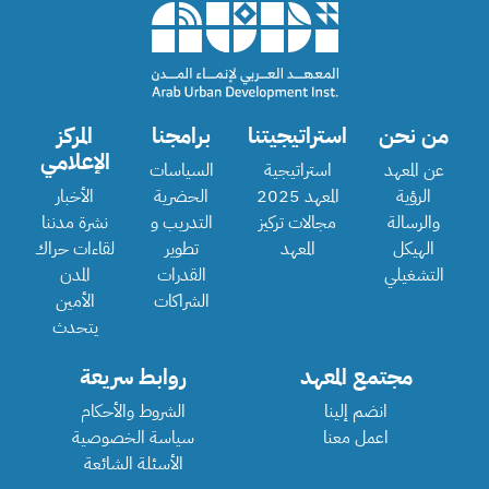
من نحن
استراتيجيتنا
برامجنا
المركز
الإعلامي
عن المعهد
استراتيجية
السياسات
الرؤية
المعهد 2025
الحضرية
الأخبار
والرسالة
مجالات تركيز
التدريب و
نشرة مدننا
الهيكل
المعهد
تطوير
لقاءات حراك
التشغيلي
القدرات
المدن
الشراكات
الأمين
يتحدث
مجتمع المعهد
روابط سريعة
انضم إلينا
الشروط والأحكام
اعمل معنا
سياسة الخصوصية
الأسئلة الشائعة