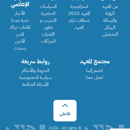
الإعلامي
عن المعهد
استراتيجية
السياسات
الرؤية
المعهد 2025
الحضرية
الأخبار
والرسالة
مجالات تركيز
التدريب و
نشرة مدننا
الهيكل
المعهد
تطوير
لقاءات حراك
التشغيلي
القدرات
المدن
الشراكات
الأمين
يتحدث
مجتمع المعهد
روابط سريعة
انضم إلينا
الشروط والأحكام
اعمل معنا
سياسة الخصوصية
الأسئلة الشائعة
©️ AUDI - All rights