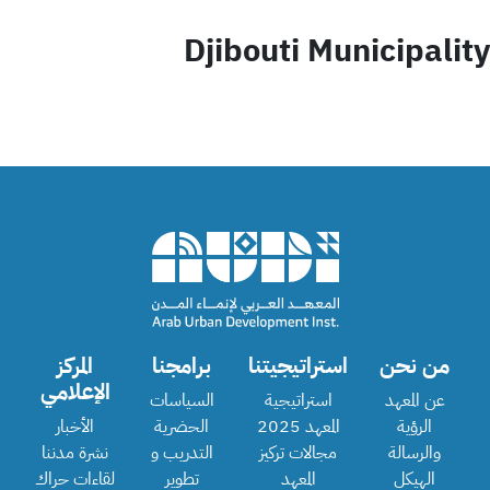
Djibouti Municipality
من نحن
استراتيجيتنا
برامجنا
المركز
الإعلامي
عن المعهد
استراتيجية
السياسات
الرؤية
المعهد 2025
الحضرية
الأخبار
والرسالة
مجالات تركيز
التدريب و
نشرة مدننا
الهيكل
المعهد
تطوير
لقاءات حراك