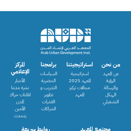
من نحن
استراتيجيتنا
برامجنا
المركز
الإعلامي
عن المعهد
استراتيجية
السياسات
الرؤية
المعهد 2025
الحضرية
الأخبار
والرسالة
مجالات تركيز
التدريب و
نشرة مدننا
الهيكل
المعهد
تطوير
لقاءات حراك
التشغيلي
القدرات
المدن
الشراكات
الأمين
يتحدث
مجتمع المعهد
روابط سريعة