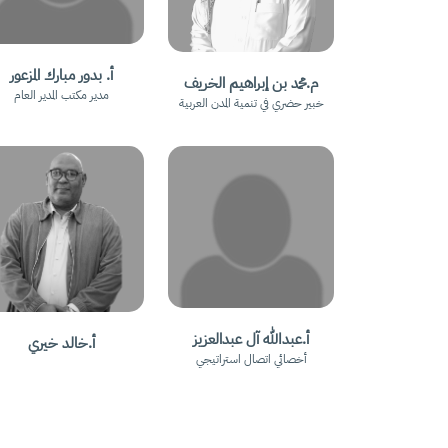
أ. بدور مبارك المزعور
م.محمد بن إبراهيم الخريف
مدير مكتب المدير العام
خبير حضري في تنمية المدن العربية
أ.عبدالله آل عبدالعزيز
أ.خالد خيري
أخصائي اتصال استراتيجي