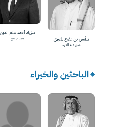
د.زياد أحمد علم الدين
مدير برامج
د.أنس بن مفرح المغيري
مدير عام المعهد
الباحثين والخبراء