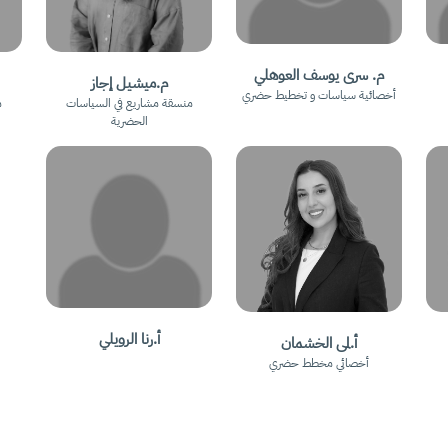
م. سرى يوسف العوهلي
م.ميشيل إجاز
أخصائية سياسات و تخطيط حضري
منسقة مشاريع في السياسات
م
الحضرية
أ.رنا الرويلي
أ.لمى الخشمان
أخصائي مخطط حضري