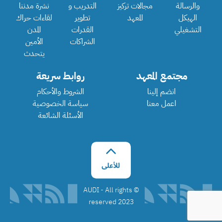
والرسالة
مجالات تركيز
التدريب و
نشرة مدننا
الهيكل
المعهد
تطوير
لقاءات حراك
التشغيلي
القدرات
المدن
الشراكات
الأمين
يتحدث
مجتمع المعهد
روابط سريعة
انضم إلينا
الشروط والأحكام
اعمل معنا
سياسة الخصوصية
الأسئلة الشائعة
©️ AUDI - All rights
reserved 2023