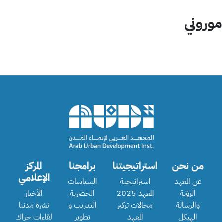
موروني
من نحن
استراتيجيتنا
برامجنا
المركز
الإعلامي
عن المعهد
استراتيجية
السياسات
الرؤية
المعهد 2025
الحضرية
الأخبار
والرسالة
مجالات تركيز
التدريب و
نشرة مدننا
الهيكل
المعهد
تطوير
لقاءات حراك