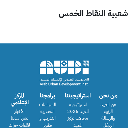
شعبية النقاط الخمس
من نحن
استراتيجيتنا
برامجنا
المركز
الإعلامي
عن المعهد
استراتيجية
السياسات
الرؤية
المعهد 2025
الحضرية
الأخبار
والرسالة
مجالات تركيز
التدريب و
نشرة مدننا
الهيكل
المعهد
تطوير
لقاءات حراك