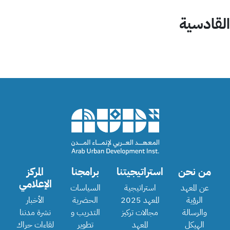
القادسية
من نحن
استراتيجيتنا
برامجنا
المركز
الإعلامي
عن المعهد
استراتيجية
السياسات
الرؤية
المعهد 2025
الحضرية
الأخبار
والرسالة
مجالات تركيز
التدريب و
نشرة مدننا
الهيكل
المعهد
تطوير
لقاءات حراك