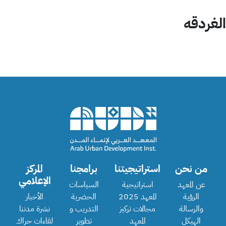
الغردقه
من نحن
استراتيجيتنا
برامجنا
المركز
الإعلامي
عن المعهد
استراتيجية
السياسات
الرؤية
المعهد 2025
الحضرية
الأخبار
والرسالة
مجالات تركيز
التدريب و
نشرة مدننا
الهيكل
المعهد
تطوير
لقاءات حراك