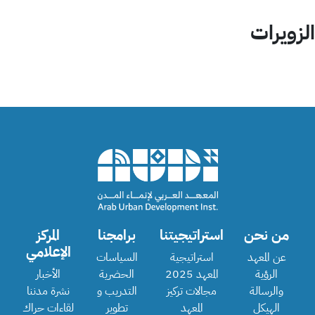
الزويرات‎
من نحن
استراتيجيتنا
برامجنا
المركز
الإعلامي
عن المعهد
استراتيجية
السياسات
الرؤية
المعهد 2025
الحضرية
الأخبار
والرسالة
مجالات تركيز
التدريب و
نشرة مدننا
الهيكل
المعهد
تطوير
لقاءات حراك